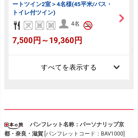
ートツイン2室＞4名様(45平米/バス・
トイレ付ツイン)
4名
7,500円～19,360円
すべてを表示する
フリーセレクション・クーポンコードのご利用につ
いて
フリーセレクションをご利用いただけない商品
JR回数券類、ギフト券、外国通貨、直接契約型宿泊プラン、土
パンフレット名称：パーソナリップ京
産品、旅行積立商品、当社が指定した商品が利用できません。
都・奈良・滋賀
[パンフレットコード：BAV1000]