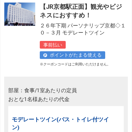
【JR京都駅正面】観光やビジ
フリーセレクション・クーポンコードをご利用いただけな
い商品
ネスにおすすめ！
旅館・ホテルなど宿泊施設での現地支払いにはご利用いただけま
２６年下期 パーソナリップ京都◇１
せん。
０－３月 モデレートツイン
閉じる
事前払い
ポイントがたまる使える
※クーポンコードはご利用いただけません。
部屋：食事/1室あたりの定員
おとな1名様あたりの代金
モデレートツイン(バス・トイレ付ツイ
ン)