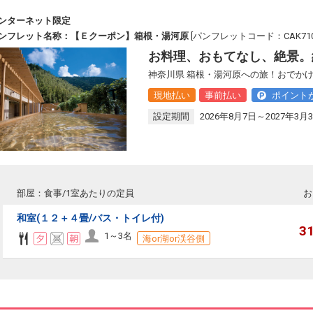
ンターネット限定
ンフレット名称：【Ｅクーポン】箱根・湯河原
[パンフレットコード：CAK710
お料理、おもてなし、絶景。
神奈川県 箱根・湯河原への旅！おでかけ
現地払い
事前払い
ポイント
設定期間
2026年8月7日～2027年3月
部屋：食事/1室あたりの定員
お
和室(１２＋４畳/バス・トイレ付)
3
1～3名
海or湖or渓谷側