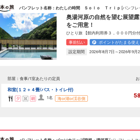
パンフレット名称：わたしの時間 Ｓｏｌｏ Ｔｒｉｐ
[パンフレ
奥湯河原の自然を望む展望露
をご用意！
ひとり旅 【館内利用券３，０００円分付
事前払い
ポイントがたまる使え
設定期間
2026年8月7日～2026年9月
部屋：食事/1室あたりの定員
お
和室(１２＋４畳/バス・トイレ付)
5
1名
海or湖or渓谷側