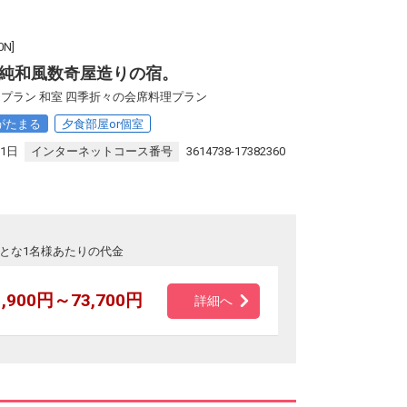
N]
純和風数奇屋造りの宿。
プラン 和室 四季折々の会席料理プラン
がたまる
夕食部屋or個室
31日
インターネットコース番号
3614738-17382360
とな1名様あたりの代金
1,900円～73,700円
詳細へ