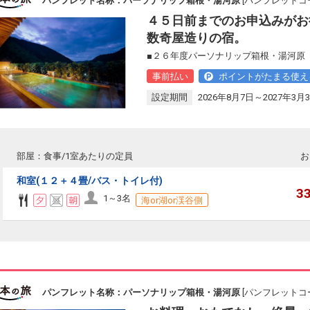
パンフレット名称：パーソナリップ箱根・湯河原
[パンフレットコー
４５日前までのお申込みがお
数奇屋造りの宿。
■２６年度パーソナリップ箱根・湯河原 
事前払い
ポイントがたまる使え
設定期間
2026年8月7日～2027年3月
部屋：食事/1室あたりの定員
お
和室(１２＋４畳/バス・トイレ付)
3
1～3名
海or湖or渓谷側
パンフレット名称：パーソナリップ箱根・湯河原
[パンフレットコー