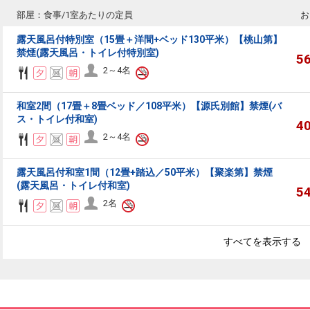
部屋：食事/1室あたりの定員
お
露天風呂付特別室（15畳＋洋間+ベッド130平米）【桃山第】
禁煙(露天風呂・トイレ付特別室)
5
2～4名
和室2間（17畳＋8畳ベッド／108平米）【源氏別館】禁煙(バ
ス・トイレ付和室)
4
2～4名
露天風呂付和室1間（12畳+踏込／50平米）【聚楽第】禁煙
(露天風呂・トイレ付和室)
5
2名
すべてを表示する