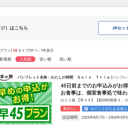
ージ）はこちら
JR
セッ
プラン(
13
タイプ)中 1～7件表示
新着順
人気順
安い順
高い順
パンフレット名称：わたしの時間 Ｓｏｌｏ Ｔｒｉｐ
[パンフレ
45日前までのお申込みがお得
お食事は、個室食事処で味わ
ひとり旅 【早４５】【館内利用券３，０
事前払い
ポイントがたまる使え
設定期間
2026年8月7日～2026年9月