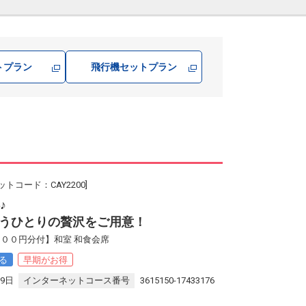
トプラン
飛行機
セットプラン
ットコード：CAY2200]
♪
うひとりの贅沢をご用意！
００円分付】和室 和食会席
る
早期がお得
29日
インターネットコース番号
3615150-17433176