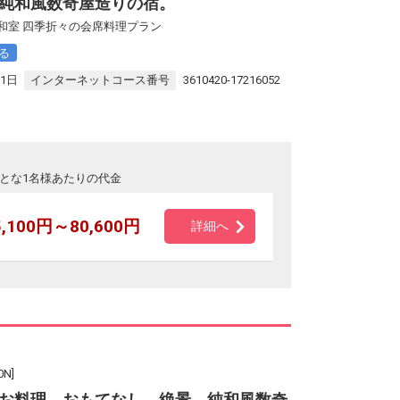
純和風数奇屋造りの宿。
和室 四季折々の会席料理プラン
る
31日
インターネットコース番号
3610420-17216052
とな1名様あたりの代金
5,100円～80,600円
詳細へ
N]
お料理、おもてなし、絶景。純和風数奇