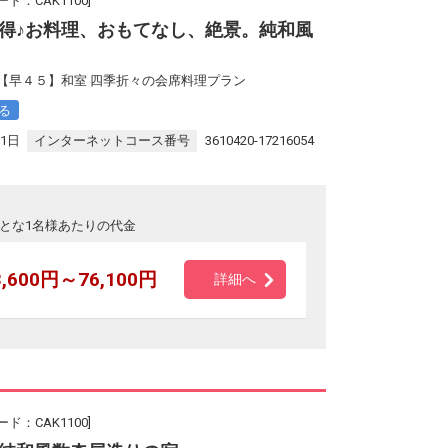
ド：CAK1100]
得♪お料理、おもてなし、絶景。純和風
【早４５】和室 四季折々の会席料理プラン
る
31日
インターネットコース番号
3610420-17216054
とな1名様あたりの代金
3,600円～76,100円
詳細へ
ド：CAK1100]