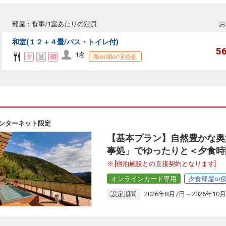
部屋：食事/1室あたりの定員
お
和室(１２＋４畳/バス・トイレ付)
5
1名
海or湖or渓谷側
ンターネット限定
【基本プラン】自然豊かな奥
事処」でゆったりと＜夕食時
[宿泊施設との直接契約となります]
オンラインカード専用
夕食部屋or
設定期間
2026年8月7日～2026年10月