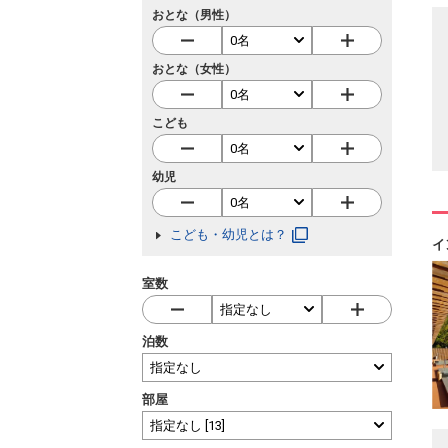
おとな（男性）
おとな（女性）
こども
幼児
こども・幼児とは？
イ
室数
泊数
部屋