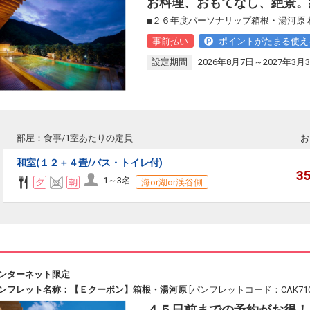
お料理、おもてなし、絶景。
■２６年度パーソナリップ箱根・湯河原 
事前払い
ポイントがたまる使え
設定期間
2026年8月7日～2027年3月
部屋：食事/1室あたりの定員
お
和室(１２＋４畳/バス・トイレ付)
3
1～3名
海or湖or渓谷側
ンターネット限定
ンフレット名称：【Ｅクーポン】箱根・湯河原
[パンフレットコード：CAK710
４５日前までの予約がお得！