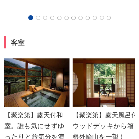
客室
【聚楽第】露天付和
【聚楽第】露天風呂付
室。誰も気にせずゆ
ウッドデッキから箱
ったりと旅気分を満
根外輪山を一望！