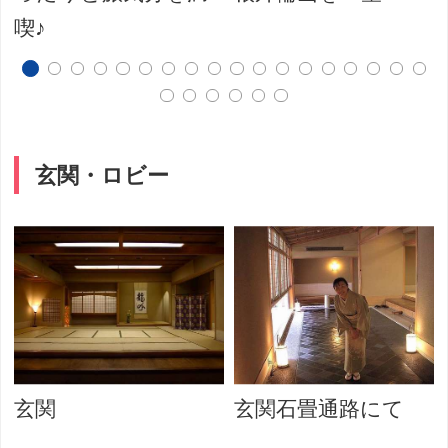
喫♪
玄関・ロビー
玄関
玄関石畳通路にて