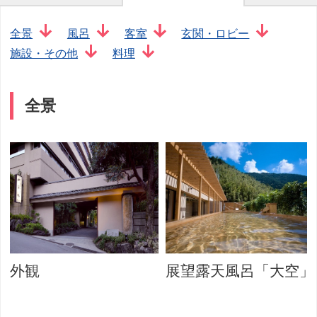
全景
風呂
客室
玄関・ロビー
施設・その他
料理
全景
外観
展望露天風呂「大空」