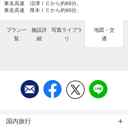
東名高速 沼津ＩＣから約60分。
東名高速 厚木ＩＣから約60分。
プラン一
施設詳
写真ライブラ
地図・交
覧
細
リ
通
国内旅行