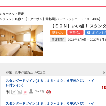
ンターネット限定
ンフレット名称：【Ｅクーポン】首都圏
[パンフレットコード：CBE403N]
【ＥＣＮ】いい値！ スタン
現地払い
事前払い
ポイント
設定期間
2026年8月9日～2027年3月
部屋：食事/1室あたりの定員
お
スタンダードツイン(１８．１５～１９．６平米/バス・トイ
レ付ツイン)
1
1～2名
スタンダードツイン(１８．１５～１９．６平米/バス・トイ