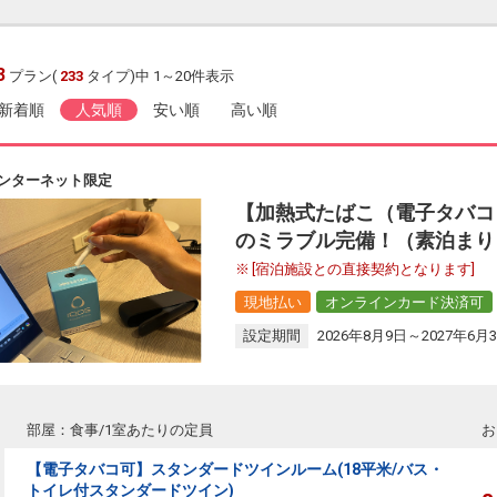
3
プラン(
233
タイプ)中 1～20件表示
新着順
人気順
安い順
高い順
ンターネット限定
【加熱式たばこ（電子タバコ
のミラブル完備！（素泊まり
[宿泊施設との直接契約となります]
現地払い
オンラインカード決済可
設定期間
2026年8月9日～2027年6月
部屋：食事/1室あたりの定員
お
【電子タバコ可】スタンダードツインルーム(18平米/バス・
トイレ付スタンダードツイン)