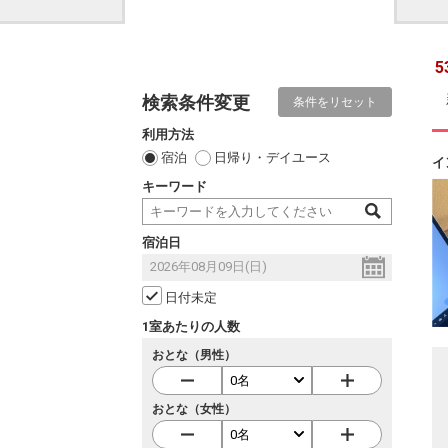
5
検索条件変更
条件をリセット
利用方法
宿泊
日帰り・デイユース
イ
キーワード
宿泊日
日付未定
1室あたりの人数
おとな（男性）
おとな（女性）