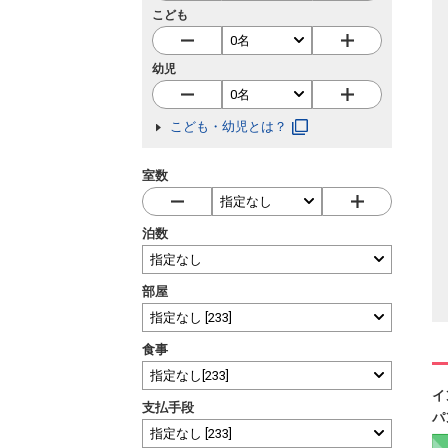
こども
幼児
こども・幼児とは？
室数
泊数
部屋
食事
イ
支払手段
パ