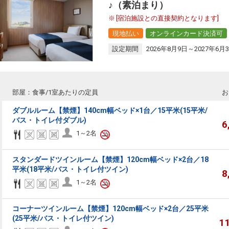
♪（素泊まり）
[宿泊施設との直接契約となります]
現地払い
オンラインカード決済可
設定期間
2026年8月9日～2027年6月
部屋：食事/1室あたりの定員
お
ダブルルーム【禁煙】140cm幅ベッド×1台／15平米(15平米/
バス・トイレ付ダブル)
6
1～2名
スタンダードツインルーム【禁煙】120cm幅ベッド×2台／18
平米(18平米/バス・トイレ付ツイン)
8
1～2名
コーナーツインルーム【禁煙】120cm幅ベッド×2台／25平米
(25平米/バス・トイレ付ツイン)
1