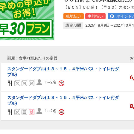
【ＥＣＮ】いい値！ 【早３０】スタン
現地払い
事前払い
ポイント
設定期間
2026年8月9日～2027年3月
部屋：食事/1室あたりの定員
お
スタンダードダブル(１３～１５．４平米/バス・トイレ付ダ
ブル)
6
1～2名
スタンダードダブル(１３～１５．４平米/バス・トイレ付ダ
ブル)
8
1～2名