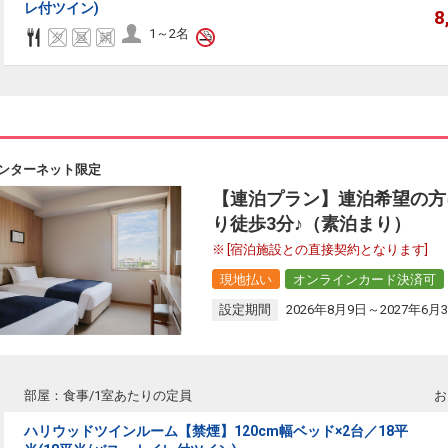
レ付ツイン)
8
1～2名
ンターネット限定
【連泊プラン】連泊希望の方
り徒歩3分♪（素泊まり）
[宿泊施設との直接契約となります]
現地払い
オンラインカード決済可
設定期間
2026年8月9日～2027年6月
部屋：食事/1室あたりの定員
お
ハリウッドツインルーム【禁煙】120cm幅ベッド×2台／18平