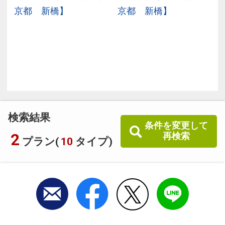
豊
京都 新橋】
京都 新橋】
検索結果
条件を変更して
2
再検索
プラン(
10
タイプ)