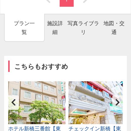
プラン一
施設詳
写真ライブラ
地図・交
覧
細
リ
通
こちらもおすすめ
東
ホテル新橋三番館【東
チェックイン新橋【東