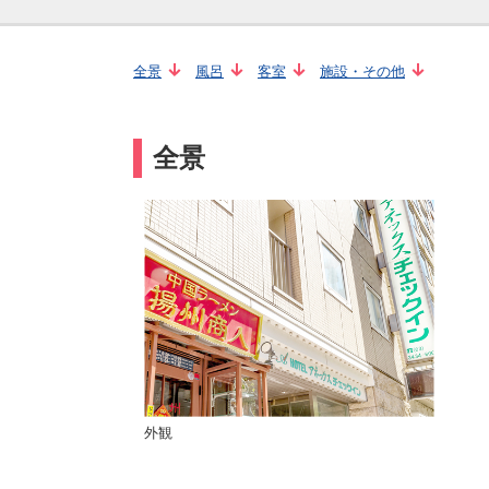
全景
風呂
客室
施設・その他
全景
外観