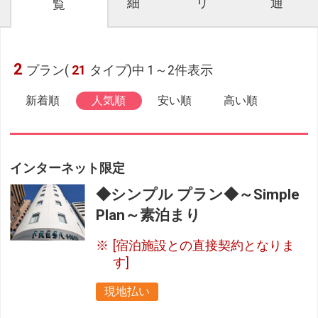
細
リ
通
覧
2
プラン(
21
タイプ)中 1～2件表示
新着順
人気順
安い順
高い順
インターネット限定
◆シンプル プラン◆～Simple
Plan～素泊まり
[宿泊施設との直接契約となりま
す]
現地払い