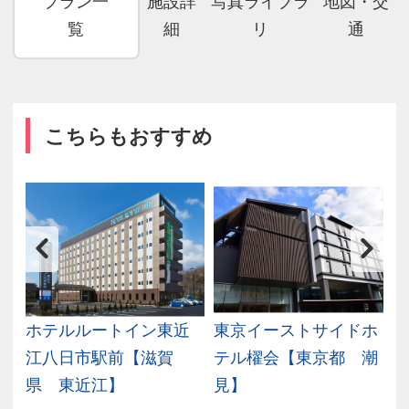
プラン一
施設詳
写真ライブラ
地図・交
覧
細
リ
通
こちらもおすすめ
Ｌ
ホテルルートイン東近
東京イーストサイドホ
葉
江八日市駅前【滋賀
テル櫂会【東京都 潮
県 東近江】
見】