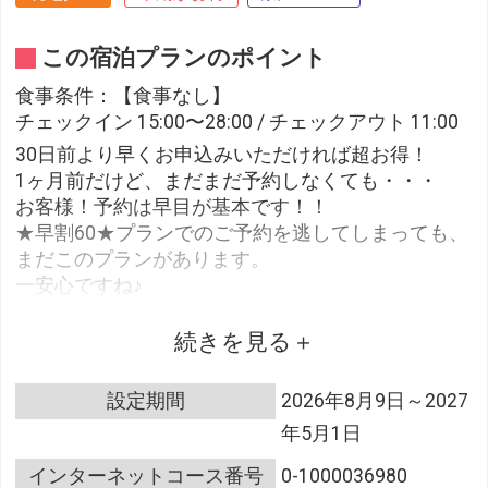
この宿泊プランのポイント
食事条件：【食事なし】
チェックイン 15:00〜28:00 / チェックアウト 11:00
30日前より早くお申込みいただければ超お得！
1ヶ月前だけど、まだまだ予約しなくても・・・
お客様！予約は早目が基本です！！
★早割60★プランでのご予約を逃してしまっても、
まだこのプランがあります。
一安心ですね♪
＜キャンセルポリシーについて＞
続きを見る
本プランは通常のキャンセルポリシーと規定が異な
り、プランごとに設定されているキャンセルポリシ
設定期間
2026年8月9日～2027
ーが適用されます。
年5月1日
30日前～当日 変更・キャンセル料 100％
インターネットコース番号
0-1000036980