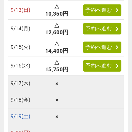
△
9/
13
(日)
予約へ進む
10,350円
△
9/
14
(月)
予約へ進む
12,600円
△
9/
15
(火)
予約へ進む
14,400円
△
9/
16
(水)
予約へ進む
15,750円
×
9/
17
(木)
×
9/
18
(金)
×
9/
19
(土)