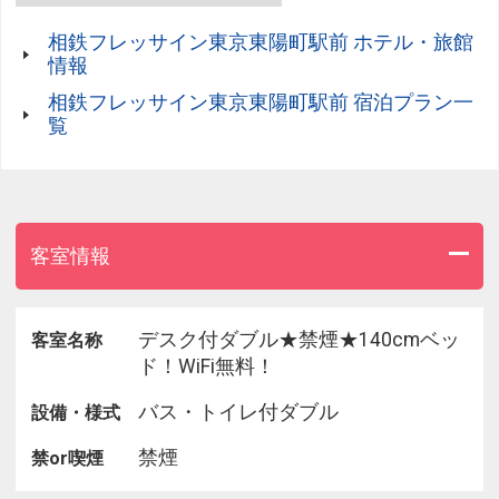
ご予約時にご確認頂き、ご理解頂いた上でご予約く
相鉄フレッサイン東京東陽町駅前 ホテル・旅館
ださい。
情報
相鉄フレッサイン東京東陽町駅前 宿泊プラン一
【お部屋】
覧
・非接触型ICカード付客室ドアで高度なセキュリテ
ィー
・全室無料！インターネット環境完備（有線・無線
ＬＡＮ）
・32型液晶テレビ（地上デジタル・BSデジタル 各
客室情報
チャンネル）
※ﾃﾞﾗｯｸｽﾂｲﾝ・ﾌﾟﾚﾐｱﾑﾄﾘﾌﾟﾙについては42型となりま
す
デスク付ダブル★禁煙★140cmベッ
客室名称
・各携帯メーカー対応充電器(iPhone、スマートフォ
ド！WiFi無料！
ン対応・一部貸出）
・加湿機能付き空気清浄器
バス・トイレ付ダブル
設備・様式
・イオンドライヤー
禁煙
禁or喫煙
・消臭剤