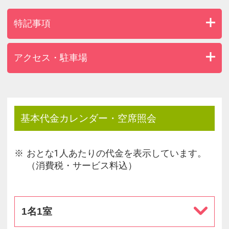
【貸出品（一部）】※数に限りがございます
・各階にズボンプレッサー
特記事項
・テンピュール枕
・アイロン、アイロン台
・毛布
アクセス・駐車場
・電気スタンド
・ヘアアイロン
・カールドライヤー
【その他】
基本代金カレンダー・空席照会
VOD（ビデオ・オン・デマンド） 1泊/￥1000
レンタルPC 1泊/￥1000
おとな1人あたりの代金を表示しています。
フリーアメニティー各種
（消費税・サービス料込）
自動販売機
製氷機
ランドリーコーナー
など
1名1室