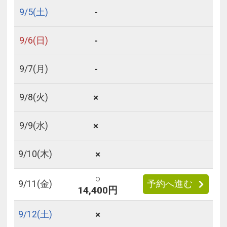
-
9/
5
(土)
-
9/
6
(日)
-
9/
7
(月)
×
9/
8
(火)
×
9/
9
(水)
×
9/
10
(木)
○
9/
11
(金)
予約へ進む
14,400円
×
9/
12
(土)