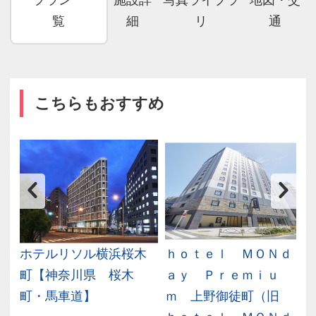
覧
細
リ
通
こちらもおすすめ
ホテルリソル横浜桜木
ｈｏｔｅｌ ＭＯＮｄ
東
町【神奈川県 桜木
ａｙ Ｐｒｅｍｉｕ
町・馬車道】
ｍ 上野御徒町（旧