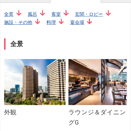
全景
風呂
客室
玄関・ロビー
施設・その他
料理
宴会場
全景
外観
ラウンジ＆ダイニン
グG