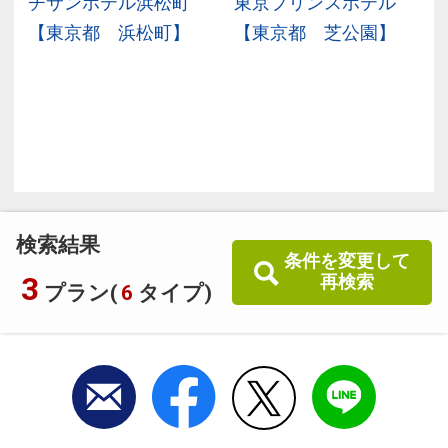
ヴ
チサンホテル浜松町
東京プリンスホテル
ラ
【東京都 浜松町】
【東京都 芝公園】
検索結果
条件を変更して
3
再検索
プラン(
6
タイプ)