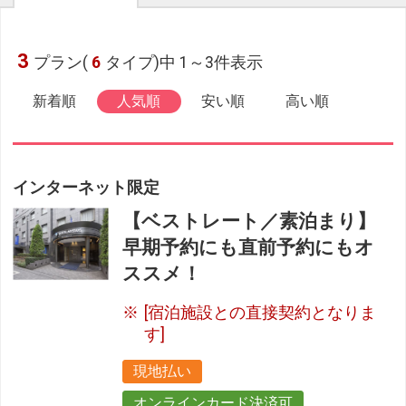
3
プラン(
6
タイプ)中 1～3件表示
新着順
人気順
安い順
高い順
インターネット限定
【ベストレート／素泊まり】
早期予約にも直前予約にもオ
ススメ！
[宿泊施設との直接契約となりま
す]
現地払い
オンラインカード決済可