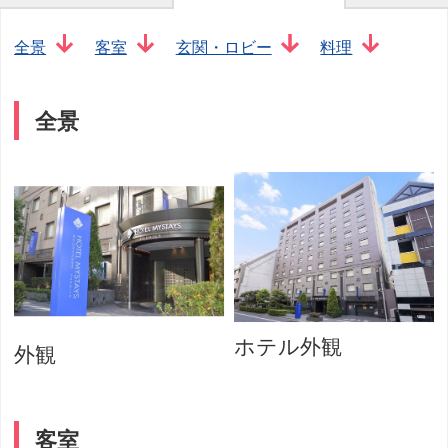
全景
客室
玄関・ロビー
料理
全景
ホテル外観
外観
客室