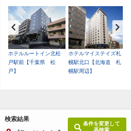
ｒ
ホテルルートイン北松
ホテルマイステイズ札
東
戸駅前【千葉県 松
幌駅北口【北海道 札
戸】
幌駅周辺】
検索結果
条件を変更して
再検索