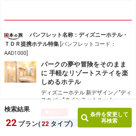
パンフレット名称：ディズニーホテル・
ＴＤＲ提携ホテル特集
[パンフレットコード：
AAD1000]
パークの夢や冒険をそのまま
に 手軽なリゾートステイを楽
しめるホテル
ディズニーホテル 新デザイン／“ディ
スカバー”クインテットルーム
検索結果
事前払い
条件を変更して
22
再検索
ポイントがたまる使える
プラン(
22
タイプ)