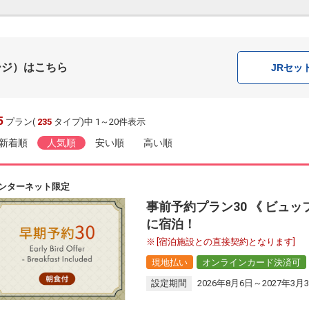
ージ）はこちら
JR
セッ
5
プラン(
235
タイプ)中 1～20件表示
新着順
人気順
安い順
高い順
ンターネット限定
事前予約プラン30 《 ビュッ
に宿泊！
[宿泊施設との直接契約となります]
現地払い
オンラインカード決済可
設定期間
2026年8月6日～2027年3月