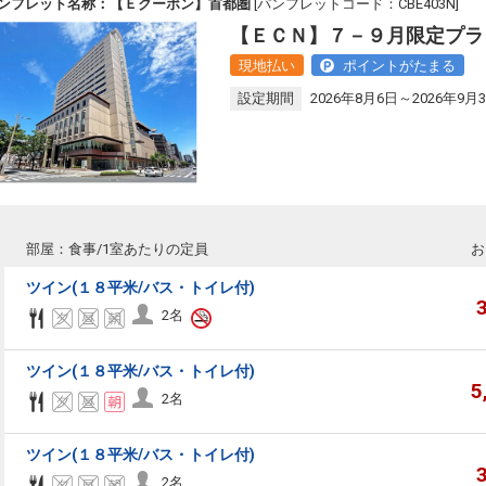
ンフレット名称：【Ｅクーポン】首都圏
[パンフレットコード：CBE403N]
【ＥＣＮ】７－９月限定プラ
現地払い
ポイントがたまる
設定期間
2026年8月6日～2026年9月
部屋：食事/1室あたりの定員
お
ツイン(１８平米/バス・トイレ付)
2名
ツイン(１８平米/バス・トイレ付)
5
2名
ツイン(１８平米/バス・トイレ付)
2名