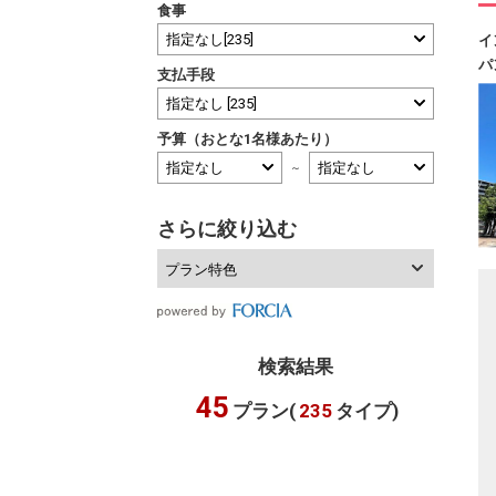
食事
イ
パ
支払手段
予算（おとな1名様あたり）
～
さらに絞り込む
プラン特色
検索結果
45
プラン(
235
タイプ)