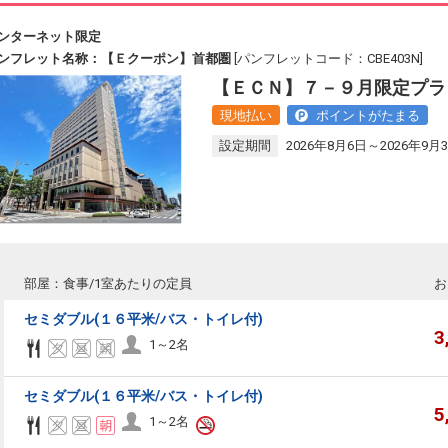
ンターネット限定
ンフレット名称：【Ｅクーポン】首都圏
[パンフレットコード：CBE403N]
【ＥＣＮ】７－９月限定プラ
現地払い
ポイントがたまる
設定期間
2026年8月6日～2026年9月
部屋：食事/1室あたりの定員
お
セミダブル(１６平米/バス・トイレ付)
3
1～2名
セミダブル(１６平米/バス・トイレ付)
5
1～2名