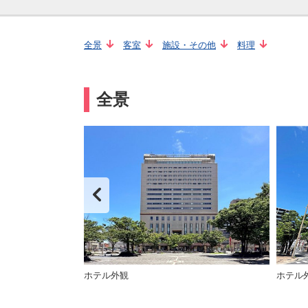
全景
客室
施設・その他
料理
全景
ホテル外観
ホテル