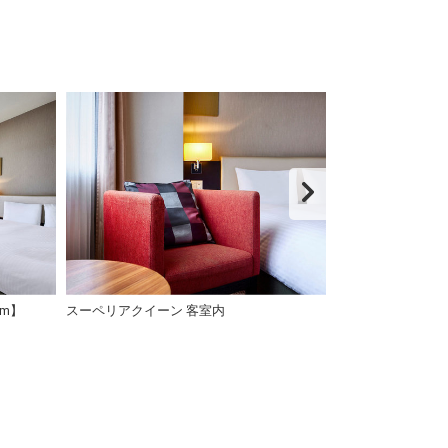
cm】
スーペリアクイーン 客室内
スーペリアクイー