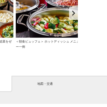
総菜をぜ
＜朝食ビュッフェ＞ ホットディッシュ メニュ
＜朝食ビュッフェ
ー一例
ージなど
地図・交通