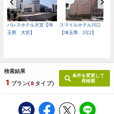
＆
パレスホテル大宮【埼
スマイルホテル川口
奈
玉県 大宮】
【埼玉県 川口】
】
検索結果
条件を変更して
1
再検索
プラン(
8
タイプ)