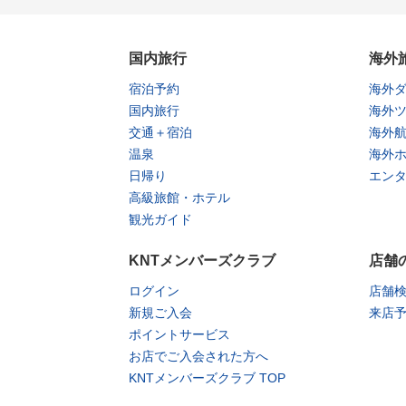
国内旅行
海外
宿泊予約
海外
国内旅行
海外
交通＋宿泊
海外
温泉
海外
日帰り
エン
高級旅館・ホテル
観光ガイド
KNTメンバーズクラブ
店舗
ログイン
店舗
新規ご入会
来店
ポイントサービス
お店でご入会された方へ
KNTメンバーズクラブ TOP