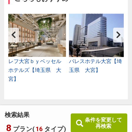
兵
レフ大宮ｂｙベッセル
パレスホテル大宮【埼
ホテルズ【埼玉県 大
玉県 大宮】
宮】
検索結果
条件を変更して
8
再検索
プラン(
16
タイプ)