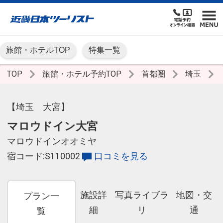
旅館・ホテルTOP
特集一覧
TOP
旅館・ホテル予約TOP
首都圏
埼玉
【埼玉 大宮】
マロウドイン大宮
マロウドインオオミヤ
宿コード:S110002
口コミを見る
施設詳
写真ライブラ
地図・交
プラン一
細
リ
通
覧