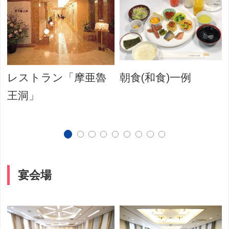
レストラン「摩亜魯
朝食(和食)一例
王洞」
宴会場