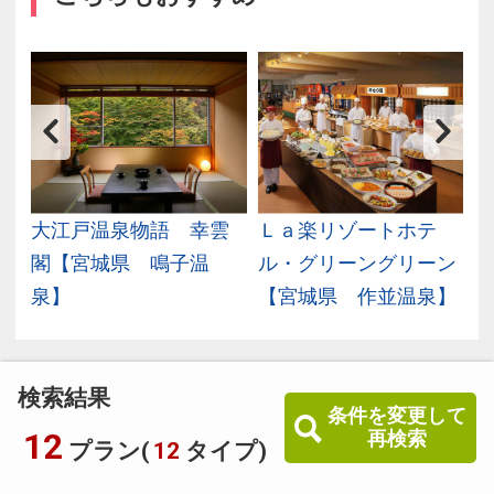
月
大江戸温泉物語 幸雲
Ｌａ楽リゾートホテ
稲
閣【宮城県 鳴子温
ル・グリーングリーン
泉】
【宮城県 作並温泉】
検索結果
条件を変更して
12
再検索
プラン(
12
タイプ)