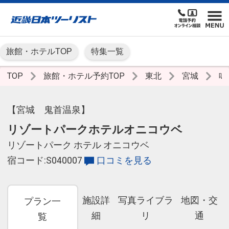
旅館・ホテルTOP
特集一覧
TOP
旅館・ホテル予約TOP
東北
宮城
鳴
【宮城 鬼首温泉】
リゾートパークホテルオニコウベ
リゾートパーク ホテル オニコウベ
宿コード:S040007
口コミを見る
施設詳
写真ライブラ
地図・交
プラン一
細
リ
通
覧