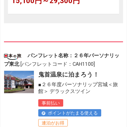
15,100円～29,300円
パンフレット名称：２６年パーソナリッ
プ東北
[パンフレットコード：CAH1100]
鬼首温泉に泊まろう！
■２６年度パーソナリップ宮城＜旅
館＞ デラックスツイン
事前払い
ポイントがたまる使える
連泊がお得