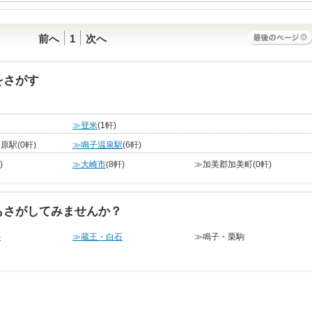
前へ
1
次へ
をさがす
≫登米
(1軒)
高原駅
(0軒)
≫鳴子温泉駅
(6軒)
)
≫大崎市
(8軒)
≫加美郡加美町
(0軒)
もさがしてみませんか？
外
≫蔵王・白石
≫鳴子・栗駒