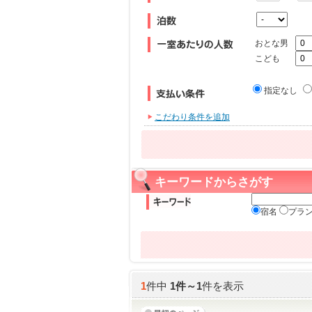
おとな男
こども
指定なし
こだわり条件を追加
キーワードからさがす
宿名
プラ
1
件中
1
件～
1
件を表示