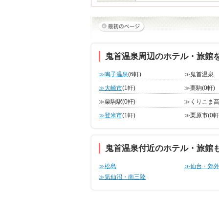
鬼首温泉周辺のホテル・旅館
≫鳴子温泉
(6軒)
≫鬼首温泉
≫大崎市
(1軒)
≫栗駒
(0軒)
≫栗駒駅
(0軒)
≫くりこま
≫登米市
(1軒)
≫栗原市
(0軒
鬼首温泉付近のホテル・旅館
≫松島
≫仙台・郊
≫気仙沼・南三陸