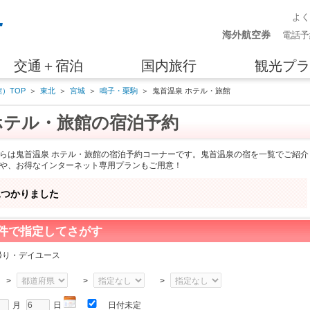
よ
海外航空券
電話予
交通＋宿泊
国内旅行
観光プラ
）TOP
＞
東北
＞
宮城
＞
鳴子・栗駒
＞
鬼首温泉 ホテル・旅館
ホテル・旅館の宿泊予約
らは鬼首温泉 ホテル・旅館の宿泊予約コーナーです。鬼首温泉の宿を一覧でご紹介
や、お得なインターネット専用プランもご用意！
見つかりました
件で指定してさがす
帰り・デイユース
>
>
>
月
日
日付未定