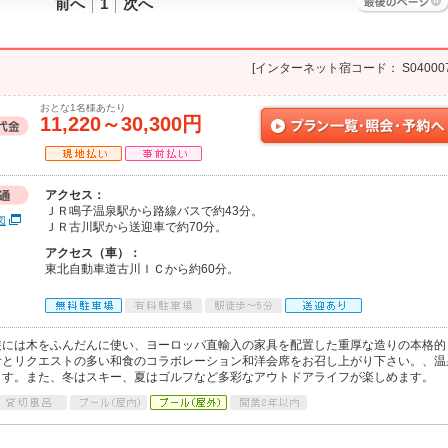
前へ
1
次へ
[インターネット宿コード： S040007
おとな1名様あたり
11,220～30,300円
アクセス：
ＪＲ鳴子温泉駅から路線バスで約43分。
図
ＪＲ古川駅から送迎車で約70分。
アクセス（車）：
東北自動車道古川ＩＣから約60分。
装には木をふんだんに使い、ヨーロッパ直輸入の家具を配置した重厚な造りの本格的
食とリクエストの多い和食のコラボレーション和洋会席をお召し上がり下さい。、温
ます。また、冬はスキー、夏はゴルフなど多彩なアウトドアライフが楽しめます。