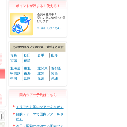
ポイントが貯まる！使える！
会員を募集中！
楽しい旅の情報もお届
けします。
≫ 詳しくはこちら
その他のエリアでホテル・旅館をさがす
青森
秋田
岩手
山形
宮城
福島
北海道
東北
北関東
首都圏
甲信越
東海
北陸
関西
中国
四国
九州
沖縄
国内ツアー予約はこちら
エリアから国内ツアーをさがす
目的・テーマで国内ツアーをさ
がす
鳴子・栗駒に宿泊する国内ツア