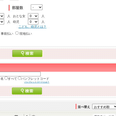
人
おとな女
人
人
幼児
人
こども、幼児とは？
事前払い
現地払い
ン名
すべて
パンフレットコード
パンフレットコードとは？
並べ替え