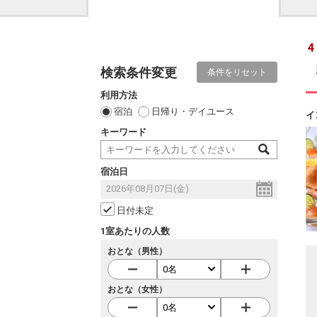
4
検索条件変更
条件をリセット
利用方法
宿泊
日帰り・デイユース
イ
キーワード
宿泊日
日付未定
1室あたりの人数
おとな（男性）
おとな（女性）