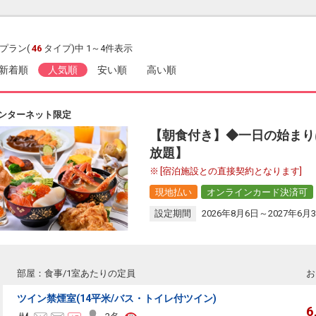
プラン(
46
タイプ)中 1～4件表示
新着順
人気順
安い順
高い順
ンターネット限定
【朝食付き】◆一日の始まり
放題】
[宿泊施設との直接契約となります]
現地払い
オンラインカード決済可
設定期間
2026年8月6日～2027年6月
部屋：食事/1室あたりの定員
お
ツイン禁煙室(14平米/バス・トイレ付ツイン)
6