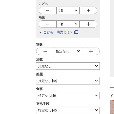
こども
幼児
こども・幼児とは？
室数
泊数
部屋
食事
イ
支払手段