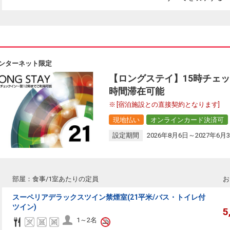
ンターネット限定
【ロングステイ】15時チェッ
時間滞在可能
[宿泊施設との直接契約となります]
現地払い
オンラインカード決済可
設定期間
2026年8月6日～2027年6月
部屋：食事/1室あたりの定員
お
スーペリアデラックスツイン禁煙室(21平米/バス・トイレ付
ツイン)
5
1～2名