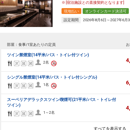
[宿泊施設との直接契約となります]
現地払い
オンラインカード決済可
設定期間
2026年8月6日～2027年6月
部屋：食事/1室あたりの定員
お
ツイン禁煙室(14平米/バス・トイレ付ツイン)
4
2名
シングル禁煙室(14平米/バス・トイレ付シングル)
6
1名
スーペリアデラックスツイン喫煙可(21平米/バス・トイレ付
ツイン)
4
1～2名
すべてを表示する