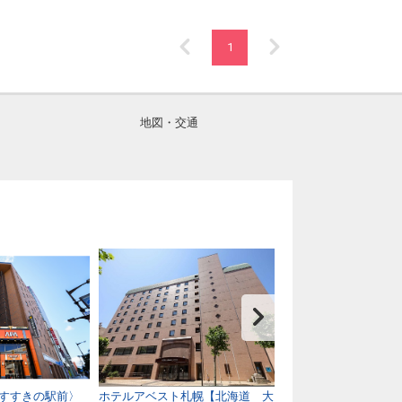
1
地図・交通
すすきの駅前〉
ホテルアベスト札幌【北海道 大
ヴィアインプライム