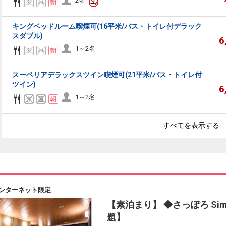
2名
キングベッドルーム喫煙可(16平米/バス・トイレ付デラック
スダブル)
6
1～2名
スーペリアデラックスツイン喫煙可(21平米/バス・トイレ付
ツイン)
6
1～2名
すべてを表示する
ンターネット限定
【素泊まり】 ◆さっぽろ Sim
題】