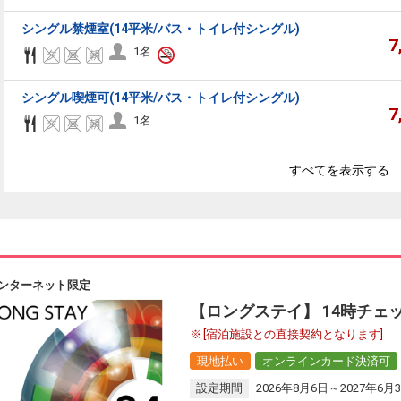
シングル禁煙室(14平米/バス・トイレ付シングル)
7
1名
シングル喫煙可(14平米/バス・トイレ付シングル)
7
1名
すべてを表示する
ンターネット限定
【ロングステイ】 14時チェ
[宿泊施設との直接契約となります]
現地払い
オンラインカード決済可
設定期間
2026年8月6日～2027年6月