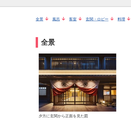
全景
風呂
客室
玄関・ロビー
料理
全景
夕方に玄関から正面を見た図