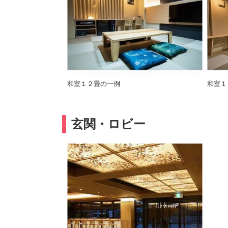
和室１２畳の一例
和室１
玄関・ロビー