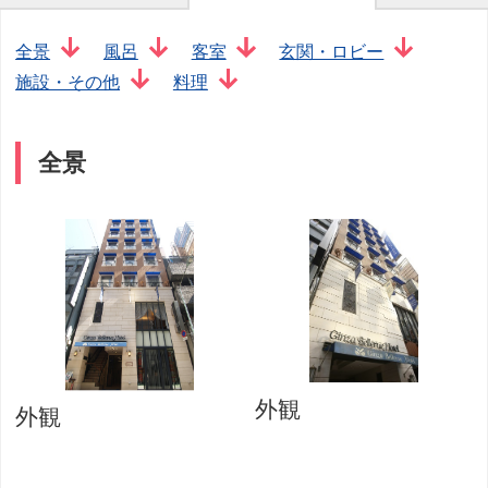
全景
風呂
客室
玄関・ロビー
施設・その他
料理
全景
外観
外観