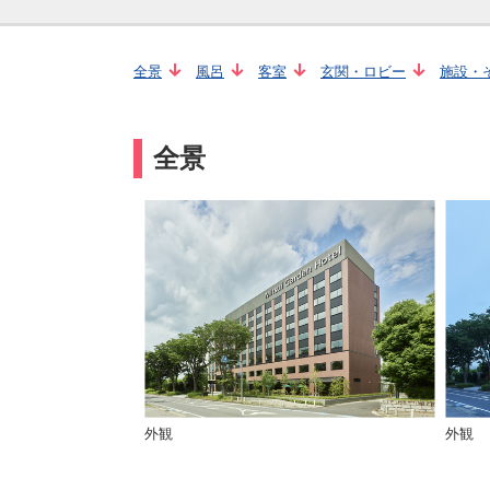
全景
風呂
客室
玄関・ロビー
施設・
全景
外観
外観