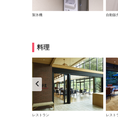
製氷機
自動販
料理
A（テラス）
レストラン
レスト