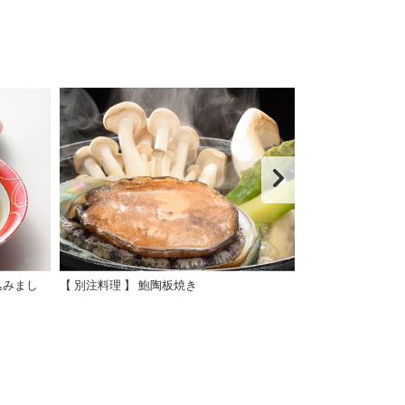
込みまし
【 別注料理 】 鮑陶板焼き
殻付ウニ