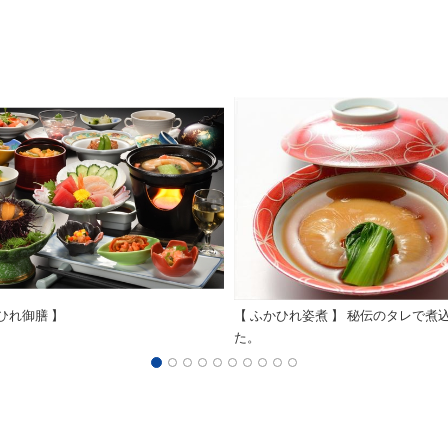
ひれ御膳 】
【 ふかひれ姿煮 】 秘伝のタレで煮
た。