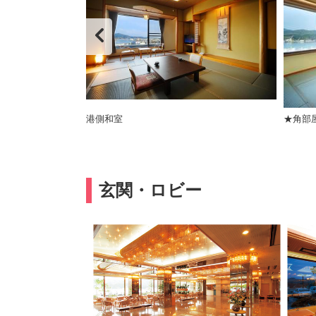
港側和室
★角部
玄関・ロビー