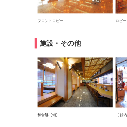
フロントロビー
ロビー
施設・その他
和食処【蛸】
【 館