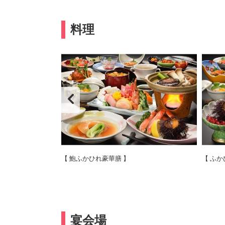
料理
【 鮑ふかひれ豪華膳 】
【 ふか
宴会場