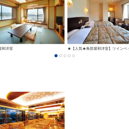
屋和洋室
★【人気★角部屋和洋室】ツインベ