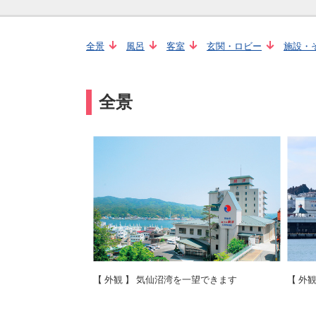
全景
風呂
客室
玄関・ロビー
施設・
全景
【 外観 】 気仙沼湾を一望できます
【 外