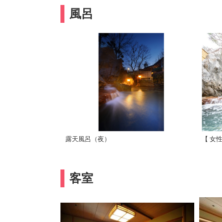
風呂
露天風呂（夜）
【 女
客室