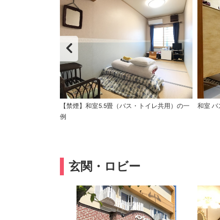
トイレ共用)３～４名
【禁煙】和室5.5畳（バス・トイレ共用）の一
和室 
例
玄関・ロビー