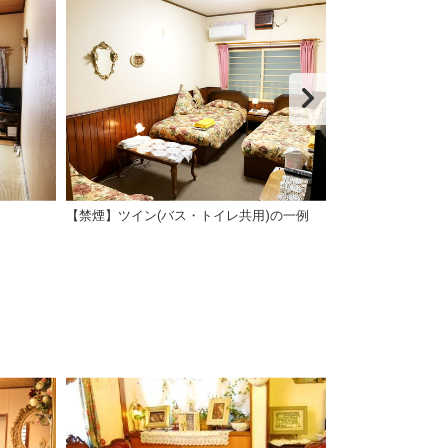
【禁煙】ツイン(バス・トイレ共用)の一例
【禁煙】ダブル