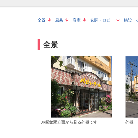
全景
風呂
客室
玄関・ロビー
施設・
全景
JR函館駅方面から見る外観です
外観