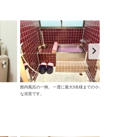
館内風呂の一例。 一度に最大3名様までの小さ
シャンプー・コ
な浴室です。
ープ・フェイス