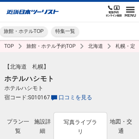
旅館・ホテルTOP
特集一覧
TOP
旅館・ホテル予約TOP
北海道
札幌・定
【北海道 札幌】
ホテルハシモト
ホテルハシモト
宿コード:S010167
口コミを見る
プラン一
施設詳
地図・交
写真ライブラ
覧
細
通
リ