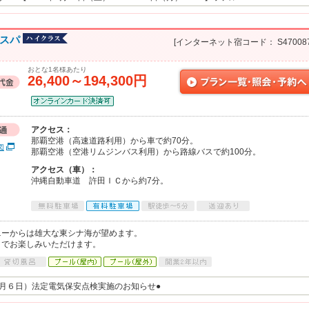
＆スパ
[インターネット宿コード： S470087
おとな1名様あたり
26,400～194,300円
アクセス：
那覇空港（高速道路利用）から車で約70分。
図
那覇空港（空港リムジンバス利用）から路線バスで約100分。
アクセス（車）：
沖縄自動車道 許田ＩＣから約7分。
ニーからは雄大な東シナ海が望めます。
までお楽しみいただけます。
年１月６日）法定電気保安点検実施のお知らせ●