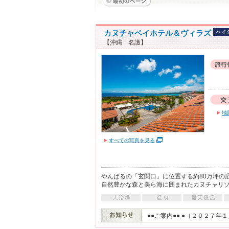
カヌチャベイホテル＆ヴィラズ
【沖縄 名護】
地
すべての写真を見る
やんばるの「玄関口」に位置する約80万坪の
自然豊かな森と美ら海に囲まれたカヌチャリ
●●ご案内●● ●（２０２７