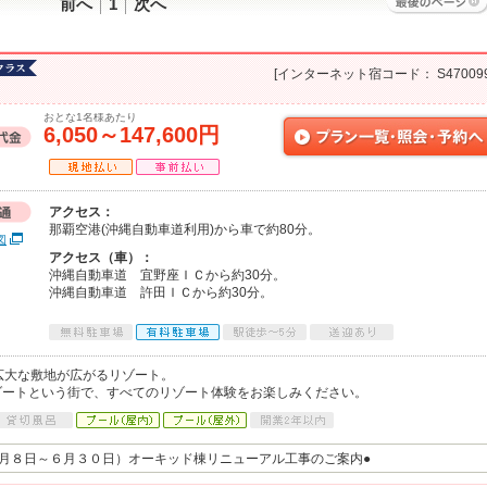
前へ
1
次へ
[インターネット宿コード： S470099
おとな1名様あたり
6,050～147,600円
アクセス：
那覇空港(沖縄自動車道利用)から車で約80分。
図
アクセス（車）：
沖縄自動車道 宜野座ＩＣから約30分。
沖縄自動車道 許田ＩＣから約30分。
広大な敷地が広がるリゾート。
ゾートという街で、すべてのリゾート体験をお楽しみください。
年１月８日～６月３０日）オーキッド棟リニューアル工事のご案内●