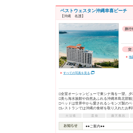
ベストウェスタン沖縄幸喜ビーチ
【沖縄 名護】
地
すべての写真を見る
□全室オーシャンビューで東シナ海を一望。夕
□美ら海水族館や自然あふれる沖縄本島北部観
□ベッドは世界中から愛されるシモンズ製のベ
□レストランでは沖縄の食材を取り入れたお料
●●ご案内●●