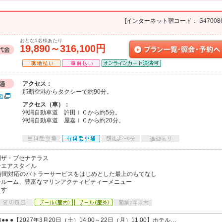
[インターネット宿コード： S470086
おとな1名様あたり
19,890～316,100円
アクセス：
那覇空港からタクシーで約90分。
図
アクセス（車）：
沖縄自動車道 許田ＩＣから約5分。
沖縄自動車道 屋嘉ＩＣから約20分。
園ザ・ブセナテラス
ンエアスタイル
時間対応のバトラーサービスをはじめとした最上のもてなし
テルーム、豊富なマリンアクティビティーメニュー
ます
● ●【2027年3月20日（土）14:00～22日（月）11:00】ホテル…