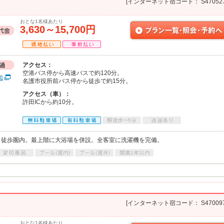
[インターネット宿コード： S470527
おとな1名様あたり
3,630～15,700円
アクセス：
空港バス停から高速バスで約120分。
図
名護市役所前バス停から徒歩で約15分。
アクセス（車）：
許田ICから約10分。
、徒歩圏内。最上階に大浴場を併設。全客室に洗濯機を完備。
[インターネット宿コード： S470097
おとな1名様あたり