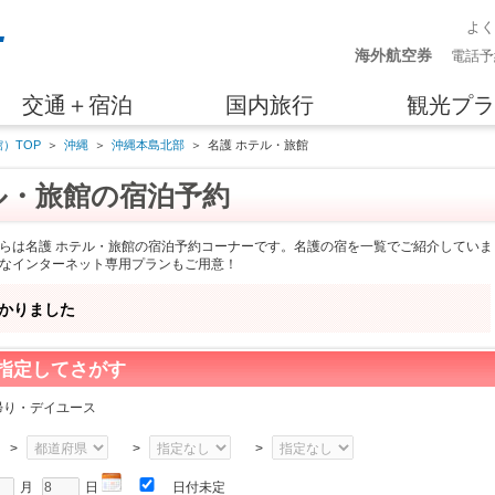
よ
海外航空券
電話予
交通＋宿泊
国内旅行
観光プラ
）TOP
＞
沖縄
＞
沖縄本島北部
＞
名護 ホテル・旅館
ル・旅館の宿泊予約
らは名護 ホテル・旅館の宿泊予約コーナーです。名護の宿を一覧でご紹介していま
なインターネット専用プランもご用意！
かりました
指定してさがす
帰り・デイユース
>
>
>
月
日
日付未定