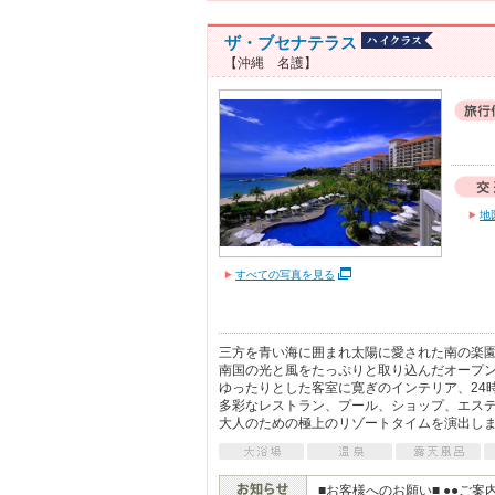
ザ・ブセナテラス
【沖縄 名護】
地
すべての写真を見る
三方を青い海に囲まれ太陽に愛された南の楽
南国の光と風をたっぷりと取り込んだオープ
ゆったりとした客室に寛ぎのインテリア、24
多彩なレストラン、プール、ショップ、エス
大人のための極上のリゾートタイムを演出し
■お客様へのお願い■ ●●ご案内●