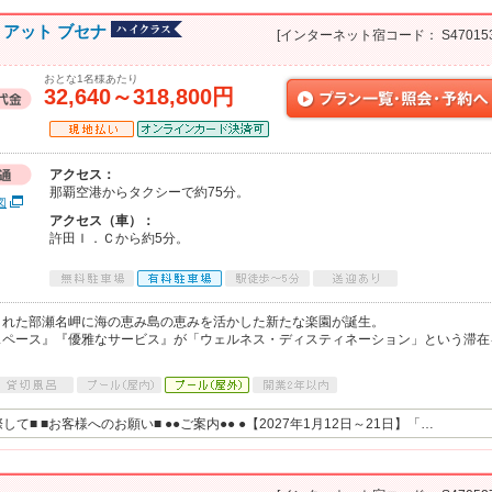
 アット ブセナ
[インターネット宿コード： S470153
おとな1名様あたり
32,640～318,800円
アクセス：
那覇空港からタクシーで約75分。
図
アクセス（車）：
許田Ｉ．Ｃから約5分。
まれた部瀬名岬に海の恵み島の恵みを活かした新たな楽園が誕生。
スペース』『優雅なサービス』が「ウェルネス・ディスティネーション」という滞在
。
■ ■お客様へのお願い■ ●●ご案内●● ●【2027年1月12日～21日】「…