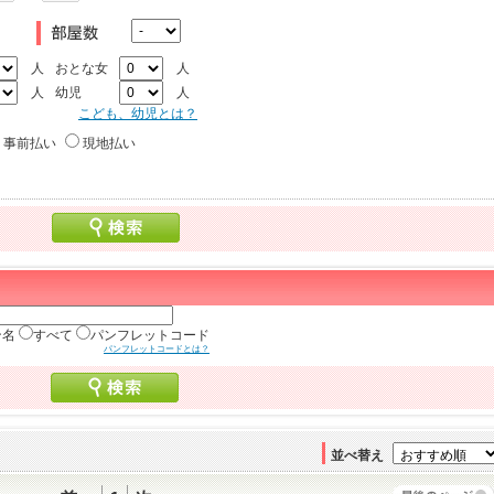
人
おとな女
人
人
幼児
人
こども、幼児とは？
事前払い
現地払い
ン名
すべて
パンフレットコード
パンフレットコードとは？
並べ替え