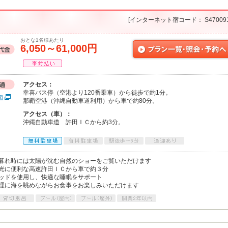
[インターネット宿コード： S470091
おとな1名様あたり
6,050～61,000円
アクセス：
幸喜バス停（空港より120番乗車）から徒歩で約1分。
図
那覇空港（沖縄自動車道利用）から車で約80分。
アクセス（車）：
沖縄自動車道 許田ＩＣから約3分。
暮れ時には太陽が沈む自然のショーをご覧いただけます
光に便利な高速許田ＩＣから車で約３分
ッドを使用し、快適な睡眠をサポート
理に海を眺めながらお食事をお楽しみいただけます