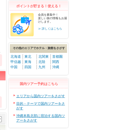
ポイントが貯まる！使える！
会員を募集中！
楽しい旅の情報もお届
けします。
≫ 詳しくはこちら
その他のエリアでホテル・旅館をさがす
北海道
東北
北関東
首都圏
甲信越
東海
北陸
関西
中国
四国
九州
沖縄
国内ツアー予約はこちら
エリアから国内ツアーをさがす
目的・テーマで国内ツアーをさ
がす
沖縄本島北部に宿泊する国内ツ
アーをさがす