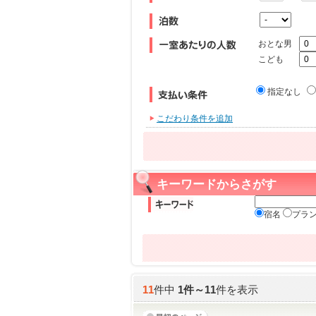
おとな男
こども
指定なし
こだわり条件を追加
キーワードからさがす
宿名
プラ
11
件中
1
件～
11
件を表示