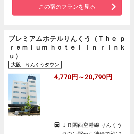
泊に便利です。「ユニバーサル・スタジオ・ジ
この宿のプランを見る
ャパン」まで車で４０分と近く、「りんくうプ
レミアム・アウトレット」まで徒歩７分ですの
で、ショッピングも楽しめます。ホテル館内２
階には２４時間営業のコンビニエンスストアが
プレミアムホテルりんくう（Ｔｈｅ ｐ
ございます。
ｒｅｍｉｕｍ ｈｏｔｅｌ ｉｎ ｒｉｎｋ
ｕ）
大阪 りんくうタウン
4,770円～20,790円
ＪＲ関西空港線 りんくう