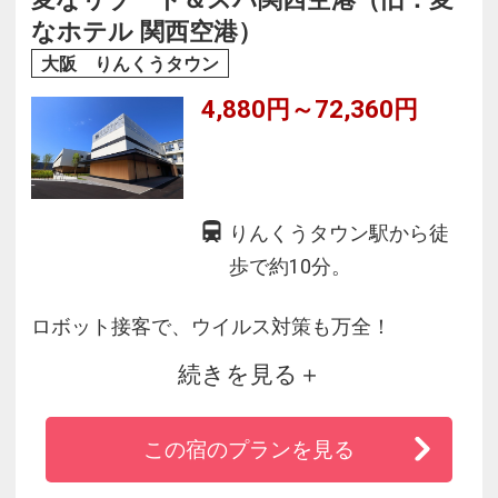
なホテル 関西空港）
大阪 りんくうタウン
4,880円～72,360円
りんくうタウン駅から徒
歩で約10分。
ロボット接客で、ウイルス対策も万全！
続きを見る
天然温泉「美人の湯」付、和食レストラン「青
庵 Seian」は青い海と青い空を眺めながら、近海
この宿のプランを見る
で採れた新鮮な魚介類や、
地元泉州地域の食材を中心とした体に優しい和