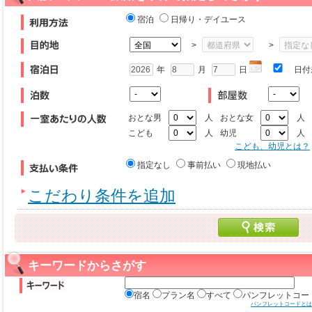
宿泊
日帰り・デイユース
>
>
年
月
日
日付
おとな男
人
おとな女
人
こども
人
幼児
人
こども、幼児とは？
指定なし
事前払い
現地払い
こだわり条件を追加
キーワードからさがす
宿名
プラン名
すべて
パンフレットコー
パンフレットコードとは