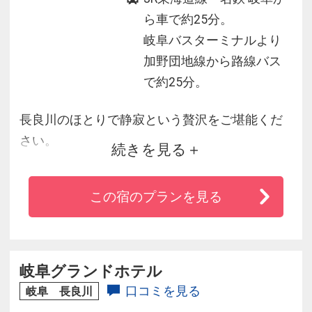
ら車で約25分。
岐阜バスターミナルより
加野団地線から路線バス
で約25分。
長良川のほとりで静寂という贅沢をご堪能くだ
さい。
続きを見る
◆金華山をはじめとした山々や雄大な長良川を
この宿のプランを見る
臨め、観光名所やビジネス街にアクセスがしや
すいロケーション
◆洋室、和室、和洋室など様々なタイプのお部
屋をご用意
岐阜グランドホテル
◆食材にこだわった会席料理
口コミを見る
岐阜 長良川
◆ホテル最上階の展望大浴場から雄大な長良川