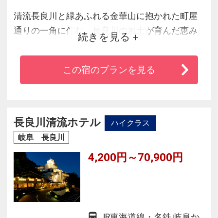
清流長良川と緑あふれる金華山に抱かれた町屋
通りの一角に佇む、長良川の風土が育んだ恵み
続きを見る
を存分にご堪能いただくお料理が自慢の老舗旅
館。木の香りが漂う気品に満ちた客室でくつろ
この宿のプランを見る
ぎのひと時をお過ごしください。大浴場は「川
の音」「川の瀬」は男女入替制の温泉です。朝
晩違ったお風呂をお楽しみください。また、ご
宿泊の方限定で川原町周辺散策ミニツアーを毎
長良川清流ホテル
ハイクラス
日開催しております。
岐阜 長良川
4,200円～70,900円
JR東海道線・名鉄 岐阜か