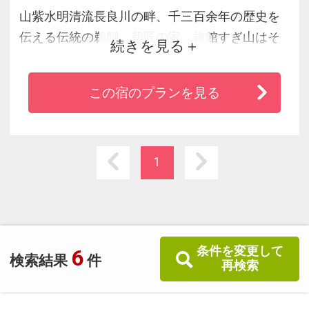
山紫水明清流長良川の畔、千三百余年の歴史を
伝える伝統の鵜飼、鵜匠の家、旅館すぎ山はそ
続きを見る
のゆかりの宿です。夏の風物詩鵜飼のクライマ
ックス、総がらみがお部屋から、宴会場から一
この宿のプランを見る
望に観賞できる唯一の旅館です。鵜匠が「ホウ
ホウ」と声をかけながら鵜を自在に操って鮎を
狩る様は見る人を幽玄の世界へ誘います。約７
００年の歴史をしのばせる岐阜城も金華山頂に
1
仰ぎみる事ができます。
条件を変更して
6
検索結果
件
再検索