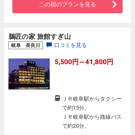
この宿のプランを見る
２０分 長良川温泉下車徒歩約２分
景観自慢の展望レストランはフランス料理、本
場の北京料理が味わえる華川、更に日本料理や
鵜匠の家 旅館すぎ山
炉端焼などお楽しみ頂けます。
口コミを見る
岐阜 長良川
5,500円～41,800円
ＪＲ岐阜駅からタクシー
で約15分。
ＪＲ岐阜駅から路線バス
で約20分。