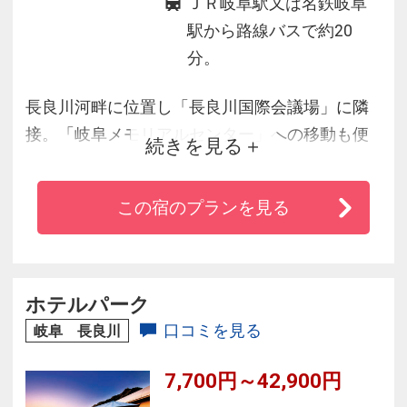
ＪＲ岐阜駅又は名鉄岐阜
駅から路線バスで約20
分。
長良川河畔に位置し「長良川国際会議場」に隣
接。「岐阜メモリアルセンター」への移動も便
続きを見る
利です。川の向こうには金華山と岐阜城が望め
ます。ツインは全室ゆったり寛げる３８平米の
この宿のプランを見る
お部屋をご用意。また、自慢のロイヤルベッド
は幅１２２cm × 長さ２０３cm のゆったりサイ
ズでお寛ぎいただけます。レストランは和食・
鉄板焼コーナー・ビュッフェ・中華と充実の内
ホテルパーク
容にてご提供。
口コミを見る
岐阜 長良川
7,700円～42,900円