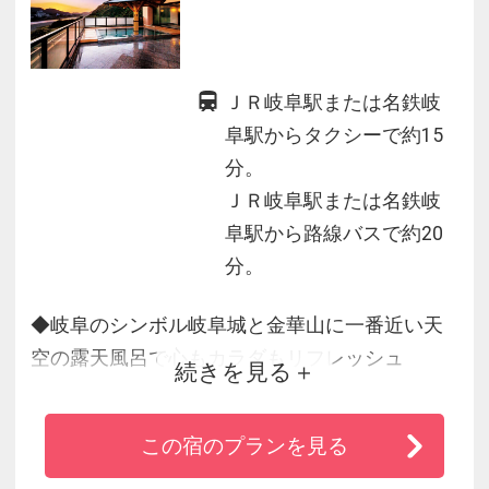
ＪＲ岐阜駅または名鉄岐
阜駅からタクシーで約15
分。
ＪＲ岐阜駅または名鉄岐
阜駅から路線バスで約20
分。
◆岐阜のシンボル岐阜城と金華山に一番近い天
空の露天風呂で心もカラダもリフレッシュ
続きを見る
◆旅のプロが選ぶ人気温泉旅館ホテル250選、に
っぽんの温泉100選をＷ受賞
この宿のプランを見る
◆岐阜を舞台に初恋の物語を綴った川端康成ゆ