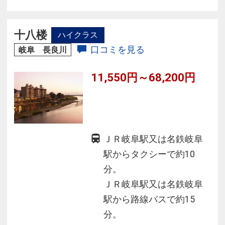
かりの宿
◆長良川のせせらぎに育まれた川の幸、山の幸
をふんだんに盛り込んだお料理をお届け
十八楼
ハイクラス
◆毎年5/11～10/15は目の前に流れる長良川にて
口コミを見る
岐阜 長良川
鵜飼が開催
11,550円～68,200円
ＪＲ岐阜駅又は名鉄岐阜
駅からタクシーで約10
分。
ＪＲ岐阜駅又は名鉄岐阜
駅から路線バスで約15
分。