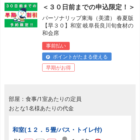
＜３０日前までの申込限定！＞
パーソナリップ東海（美濃） 春夏版
【早３０】和室 岐阜長良川旬食材の
和会席
事前払い
ポイントがたまる使える
早期がお得
部屋：食事/1室あたりの定員
おとな1名様あたりの代金
和室(１２．５畳/バス・トイレ付)