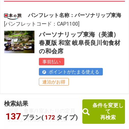
パンフレット名称：パーソナリップ東海
[パンフレットコード：CAP1100]
パーソナリップ東海（美濃）
春夏版 和室 岐阜長良川旬食材
の和会席
事前払い
ポイントがたまる使える
連泊がお得
検索結果
条件を変更し
部屋：食事/1室あたりの定員
て
137
プラン(
172
タイプ)
再検索
おとな1名様あたりの代金