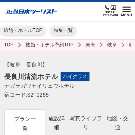
旅館・ホテルTOP
特集一覧
TOP
旅館・ホテル予約TOP
東海
岐阜
岐
【岐阜 長良川】
長良川清流ホテル
ハイクラス
ナガラガワセイリュウホテル
宿コード:S210255
施設詳
写真ライブラ
地図・交
プラン一
細
リ
通
覧