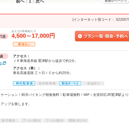
前へ
1
次へ
[インターネット宿コード： S220579
おとな1名様あたり
4,500～17,000円
アクセス：
ＪＲ東海道本線 鷲津駅から徒歩で約1分。
図
アクセス（車）：
東名高速道路 三々日ＩＣから約20分。
ケーション！和洋バイキング朝食無料！駐車場無料！WiFｉ全室対応JR鷲津駅より
クアップを致します。