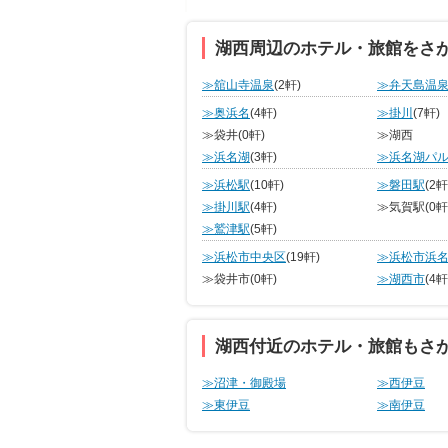
湖西周辺のホテル・旅館をさ
≫舘山寺温泉
(2軒)
≫弁天島温
≫奥浜名
(4軒)
≫掛川
(7軒)
≫袋井
(0軒)
≫湖西
≫浜名湖
(3軒)
≫浜名湖パ
≫浜松駅
(10軒)
≫磐田駅
(2軒
≫掛川駅
(4軒)
≫気賀駅
(0軒
≫鷲津駅
(5軒)
≫浜松市中央区
(19軒)
≫浜松市浜
≫袋井市
(0軒)
≫湖西市
(4軒
湖西付近のホテル・旅館もさ
≫沼津・御殿場
≫西伊豆
≫東伊豆
≫南伊豆