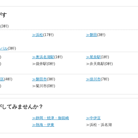
がす
泉
(3軒)
≫浜松
(17軒)
≫磐田
(3軒)
ルパル
(3軒)
)
≫奥浜名湖駅
(1軒)
≫尾奈駅
(1軒)
)
≫袋井駅
(0軒)
≫弁天島駅
(0軒)
名区
(4軒)
≫磐田市
(3軒)
≫掛川市
(7軒)
)
≫菊川市
(0軒)
がしてみませんか？
≫静岡・焼津・御前崎
≫中伊豆
≫熱海・伊東
≫浜松・浜名湖