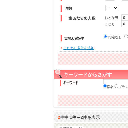
おとな男
こども
指定なし
こだわり条件を追加
キーワードからさがす
宿名
プラ
2
件中
1
件～
2
件を表示