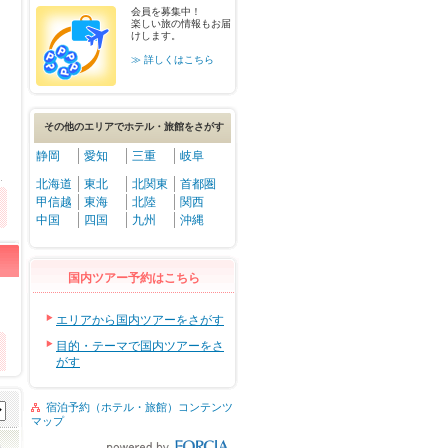
会員を募集中！
楽しい旅の情報もお届
けします。
≫ 詳しくはこちら
その他のエリアでホテル・旅館をさがす
静岡
愛知
三重
岐阜
北海道
東北
北関東
首都圏
甲信越
東海
北陸
関西
中国
四国
九州
沖縄
国内ツアー予約はこちら
エリアから国内ツアーをさがす
目的・テーマで国内ツアーをさ
がす
宿泊予約（ホテル・旅館）コンテンツ
マップ