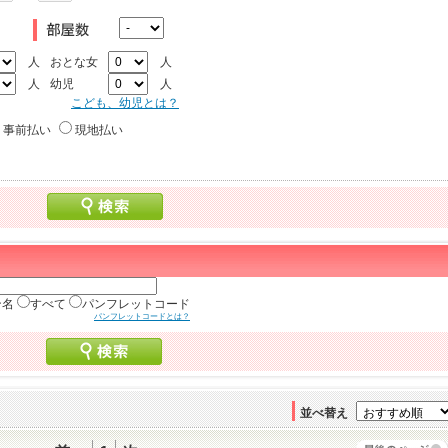
人
おとな女
人
人
幼児
人
こども、幼児とは？
事前払い
現地払い
ン名
すべて
パンフレットコード
パンフレットコードとは？
並べ替え