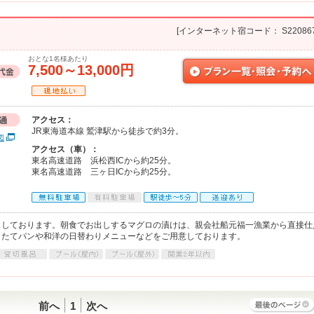
[インターネット宿コード： S220867
おとな1名様あたり
7,500～13,000円
アクセス：
JR東海道本線 鷲津駅から徒歩で約3分。
図
アクセス（車）：
東名高速道路 浜松西ICから約25分。
東名高速道路 三ヶ日ICから約25分。
スしております。朝食でお出しするマグロの漬けは、親会社船元福一漁業から直接仕
きたてパンや和洋の日替わりメニューなどをご用意しております。
前へ
1
次へ