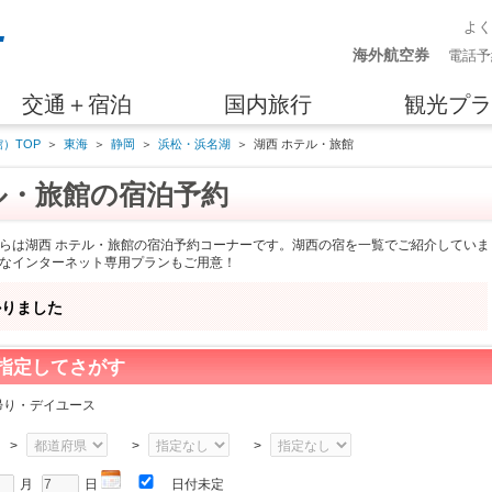
よ
海外航空券
電話予
交通＋宿泊
国内旅行
観光プラ
）TOP
＞
東海
＞
静岡
＞
浜松・浜名湖
＞
湖西 ホテル・旅館
ル・旅館の宿泊予約
らは湖西 ホテル・旅館の宿泊予約コーナーです。湖西の宿を一覧でご紹介していま
なインターネット専用プランもご用意！
かりました
指定してさがす
帰り・デイユース
>
>
>
月
日
日付未定