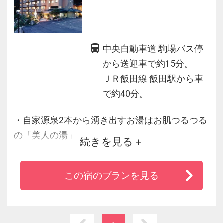
中央自動車道 駒場バス停
から送迎車で約15分。
ＪＲ飯田線 飯田駅から車
で約40分。
・自家源泉2本から湧き出すお湯はお肌つるつる
の「美人の湯」
続きを見る
・夕食は囲炉裏を囲んで、山間の宿ならでは
の、野趣味溢れるお食事をお楽しみ下さい
この宿のプランを見る
・当館のある阿智村浪合は日本一、星空の観察
に適した場所に認定されています
・周囲は美しい自然に囲まれ静かな雰囲気の中