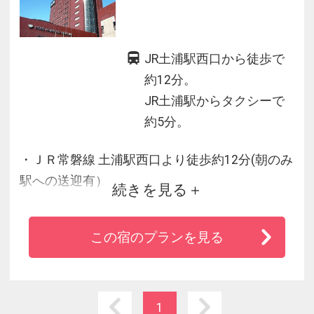
JR土浦駅西口から徒歩で
約12分。
JR土浦駅からタクシーで
約5分。
・ＪＲ常磐線 土浦駅西口より徒歩約12分(朝のみ
駅への送迎有）
続きを見る
・駐車場は約300台駐車可・普通車は無料なので
お車でも安心。
この宿のプランを見る
・館内には霞ケ浦や筑波山が一望出来る展望レ
ストランもあります。
・客室は全室セミダブルベッドを使用。
1