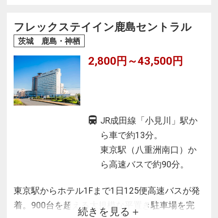
天然温泉が湧く展望大浴場から、四季折々の北
浦の風景を眺め、こだわりの味と、真心のサー
フレックステイイン鹿島セントラル
ビスでおつくろぎください。
茨城 鹿島・神栖
2,800円～43,500円
JR成田線「小見川」駅か
ら車で約13分。
東京駅（八重洲南口）か
ら高速バスで約90分。
東京駅からホテル1Fまで1日125便高速バスが発
着。900台を超える大規模な平置き駐車場を完
続きを見る