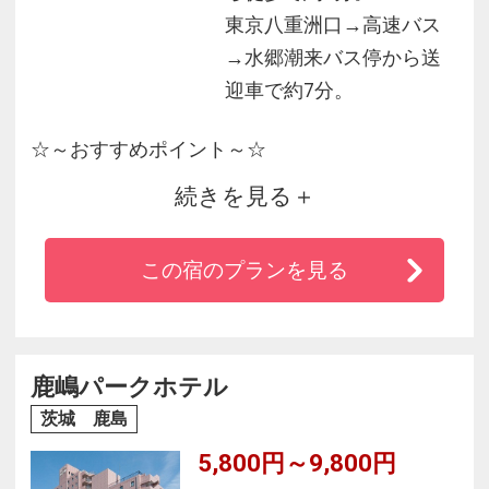
東京八重洲口→高速バス
→水郷潮来バス停から送
迎車で約7分。
☆～おすすめポイント～☆
続きを見る
◆東京から高速バスで約９０分！約15分間隔で
運転中♪
この宿のプランを見る
◆潮来のランドマーク的存在のホテル
◆県内最大の展望浴場「麗峰」からは、筑波
山、霞ヶ浦、水郷一帯を一望♪
◆当ホテルの前にある「あやめ園」は、６月の
鹿嶋パークホテル
あやめまつりの期間、ぼんぼりが灯ります！
茨城 鹿島
◆当ホテル建造の豪華２階建屋形舟『そよ風』
5,800円～9,800円
も大好評！！