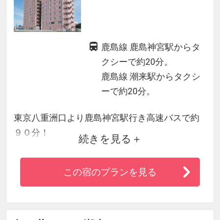
鹿島線 鹿島神宮駅からタ
クシーで約20分。
鹿島線 潮来駅からタクシ
ーで約20分。
東京八重洲口より鹿島神宮駅行き高速バスで約
９０分！
続きを見る
鹿島スタジアム、鹿島神宮、鹿島港に近く、ビ
ジネスにも観光にも最適♪
この宿のプランを見る
全館高速Ｗｉ－Ｆｉ完備！光明石人工温泉の男
女別大浴場完備！無料駐車場は１００台収容
可！