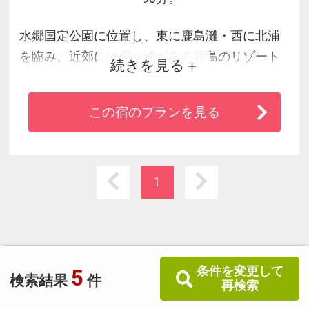
水郷国定公園に位置し、東に鹿島灘・西に北浦
を臨み、近郊には霞ヶ浦がある鹿島のリゾート
続きを見る
ホテルです。鹿島灘でとれた新鮮な魚介類を生
かした本格的なシーフードのフランス料理が充
この宿のプランを見る
分にご賞味いただけます。特に土・日・祝日は
大歓迎です。２００２年１２月に天然温泉がオ
ープンしさらに充実しました。
1
条件を変更して
5
検索結果
件
再検索