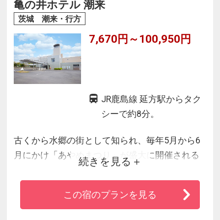
徒歩圏内に回転寿司やファミリーレストラン等
亀の井ホテル 潮来
の食事施設、コンビニあり♪
茨城 潮来・行方
行動派の方におすすめの都市型ビジネスホテル
7,670円～100,950円
です！
JR鹿島線 延方駅からタク
シーで約8分。
古くから水郷の街として知られ、毎年5月から6
月にかけ「あやめまつり」が盛大に開催される
続きを見る
潮来。
のどかな田園風景が広がり、足をのばせば小江
この宿のプランを見る
戸・佐原や鹿島神宮など、歴史を訪ねる旅も楽
しめます。