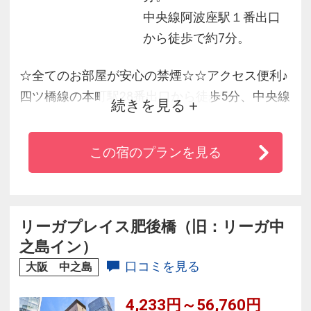
中央線阿波座駅１番出口
から徒歩で約7分。
☆全てのお部屋が安心の禁煙☆☆アクセス便利♪
四ツ橋線の本町駅28番出口から徒歩5分、中央線
続きを見る
の阿波座駅1番出口より徒歩7分♪
・1階に専用の喫煙ブースを設けております。
この宿のプランを見る
・『シモンズ』のポケットコイルマットレスで
快適な睡眠をお届け！
・Ｗi-Ｆi無料。
リーガプレイス肥後橋（旧：リーガ中
之島イン）
口コミを見る
大阪 中之島
4,233円～56,760円