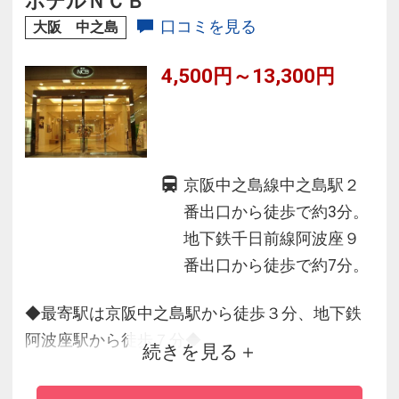
ホテルＮＣＢ
・種類豊富なアメニティバー（7階フロント前）
口コミを見る
大阪 中之島
必要なものを必要なだけお取りいただけます
4,500円～13,300円
京阪中之島線中之島駅２
番出口から徒歩で約3分。
地下鉄千日前線阿波座９
番出口から徒歩で約7分。
◆最寄駅は京阪中之島駅から徒歩３分、地下鉄
阿波座駅から徒歩７分◆
続きを見る
・京阪中之島駅から京都までの好アクセス。
・大阪国際会議場までは徒歩３分と好立地。