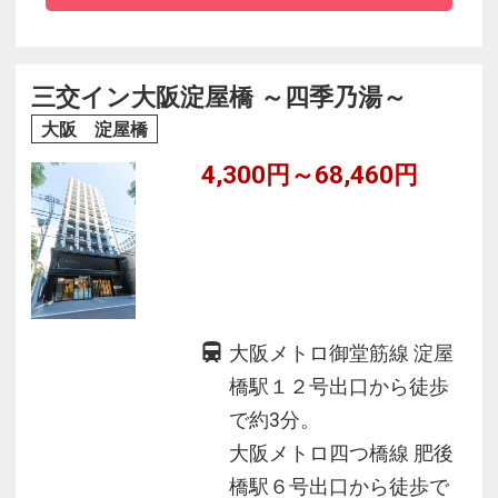
・全室液晶テレビ・インターネットＬＡＮ回線
完備（無料）
・全室禁煙。喫煙ブースは1階フロント横に有
三交イン大阪淀屋橋 ～四季乃湯～
・防犯上、1：00～翌6：00まで正面玄関を施錠
大阪 淀屋橋
(2023年11月30日～)
4,300円～68,460円
大阪メトロ御堂筋線 淀屋
橋駅１２号出口から徒歩
で約3分。
大阪メトロ四つ橋線 肥後
橋駅６号出口から徒歩で