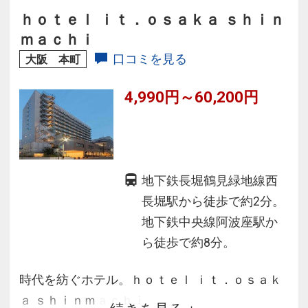
ｈｏｔｅｌ ｉｔ．ｏｓａｋａ ｓｈｉｎ
ｍａｃｈｉ
口コミを見る
大阪 本町
4,990円～60,200円
地下鉄長堀鶴見緑地線西
長堀駅から徒歩で約2分。
地下鉄中央線阿波座駅か
ら徒歩で約8分。
時代を紡ぐホテル。ｈｏｔｅｌ ｉｔ．ｏｓａｋ
ａ ｓｈｉｎｍａｃｈｉ