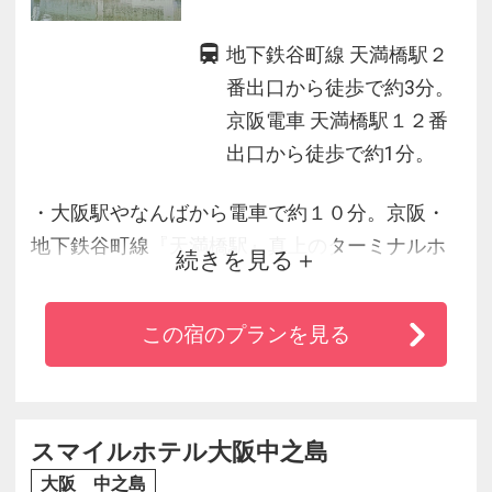
地下鉄谷町線 天満橋駅２
番出口から徒歩で約3分。
京阪電車 天満橋駅１２番
出口から徒歩で約1分。
・大阪駅やなんばから電車で約１０分。京阪・
地下鉄谷町線『天満橋駅』真上のターミナルホ
続きを見る
テル。
・市内へのアクセスに優れ、京都も京阪電車直
この宿のプランを見る
通で約50分！
・川の街、大阪を象徴する大川の川畔に位置
し、日本一長い「天神橋商店街」は徒歩圏内で
す。
スマイルホテル大阪中之島
大阪 中之島