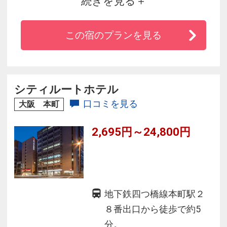
続きを見る
栃乃歴史や文化をひとつずつ丁寧に紐とき、感
度の高い情報力と洗練された編集力で、その街
この宿のプランを見る
の魅力を未来へと紡いでいきます。各所にちり
ばめられたキービジュアルのオリジナルタータ
ンチェックには、ｈｏｔｅｌ ｉｔ．が持つ５つ
のＤＮＡがそれぞれ込められています。
シティルートホテル
口コミを見る
大阪 本町
2,695円～24,800円
地下鉄四つ橋線本町駅２
８番出口から徒歩で約5
分。