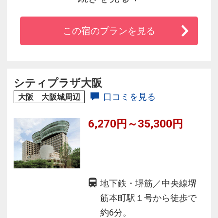
◇シモンズ社と共同開発したオリジナルベッド
が心地よい睡眠を約束します。
この宿のプランを見る
◇地下鉄「堺筋本町駅」徒歩２分の立地
御堂筋本町、心斎橋、難波も徒歩圏内で観光ア
クセスも便利です。
シティプラザ大阪
口コミを見る
大阪 大阪城周辺
6,270円～35,300円
地下鉄・堺筋／中央線堺
筋本町駅１号から徒歩で
約6分。