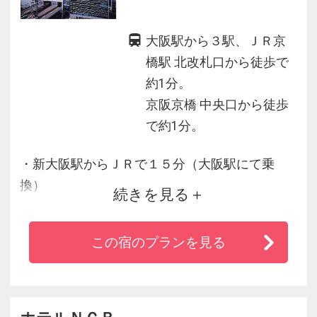
大阪駅から３駅、ＪＲ京
橋駅 北改札口から徒歩で
約1分。
京阪京橋 中央口から徒歩
で約1分。
・新大阪駅からＪＲで１５分（大阪駅にて乗
換）
続きを見る
・ＪＲ京橋北改札口、京阪京橋駅中央口より徒
歩１分、ＯＢＰの玄関口に立地
この宿のプランを見る
・ＵＳＪまでは直通電車で１８分。ビジネス・
観光に大変便利なホテルです
・全室、液晶ワイドＴＶ有り。全館ＷＩ－ＦＩ
利用可能