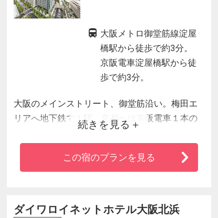
大阪メトロ御堂筋線淀屋
橋駅から徒歩で約3分。
京阪電車淀屋橋駅から徒
歩で約3分。
大阪のメインストリート、御堂筋沿い。梅田エ
リアへ地下鉄で１駅、京都へは京阪電車１本の
続きを見る
「淀屋橋」駅から徒歩約３分。最上階・２５Ｆ
のエグゼクティブラウンジからは煌めく夜景に
この宿のプランを見る
も目を奪われて。心を解き放つ「空間」、ゲス
トに寄り添うさりげないサービスが生み出す美
しい「時間」と共に、アイコニック（象徴的）
に旅をお楽しみください。
ダイワロイネットホテル大阪北浜