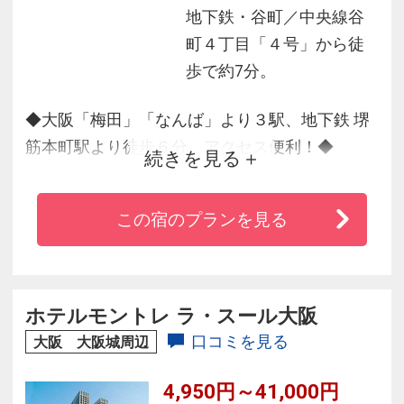
地下鉄・谷町／中央線谷
町４丁目「４号」から徒
歩で約7分。
◆大阪「梅田」「なんば」より３駅、地下鉄 堺
筋本町駅より徒歩６分。アクセス便利！◆
続きを見る
・最上階にスパゾーンを設け、夜空を眺めなが
らの露天風呂（天然温泉）をお楽しみ頂けま
この宿のプランを見る
す。
・都心のオアシスとなる癒しの空間づくりをコ
ンセプトにしております。
・キタやミナミにもアクセス便利。地下鉄で約
ホテルモントレ ラ・スール大阪
１５分。
口コミを見る
大阪 大阪城周辺
4,950円～41,000円