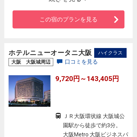
約1分。大阪ビジネスパーク（OBP)へも大阪城ホ
ールへも徒歩圏内、USJにも京セラドームにも乗
この宿のプランを見る
り換えなし。大浴場（内湯と外湯）を備え「水
都大阪」と「賑わいと活気」をイメージしたデ
ザイン性が高いショーウィンドウのようなスタ
イリッシュなロビーと客室でお客様をお迎えし
ホテルニューオータニ大阪
ハイクラス
ます。
口コミを見る
大阪 大阪城周辺
9,720円～143,405円
ＪＲ大阪環状線 大阪城公
園駅から徒歩で約3分。
大阪Metro 大阪ビジネスパ