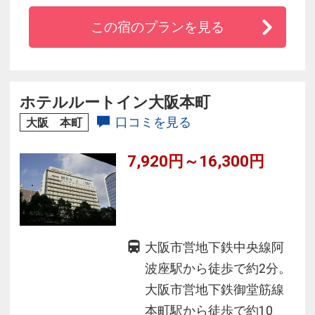
ス。
この宿のプランを見る
大阪の官公庁が集まる谷町４丁目エリアに位
置、緑豊かな大阪城やＮＨＫに隣接していま
す。
客室は個別空調やシャワートイレ、有線ＬＡ
ホテルルートイン大阪本町
Ｎ・Ｗｉ-Ｆｉを全室に完備。
口コミを見る
大阪 本町
7,920円～16,300円
大阪市営地下鉄中央線阿
波座駅から徒歩で約2分。
大阪市営地下鉄御堂筋線
本町駅から徒歩で約10