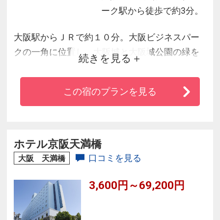
ーク駅から徒歩で約3分。
大阪駅からＪＲで約１０分。大阪ビジネスパー
クの一角に位置し、大阪城と大阪城公園の緑を
続きを見る
眺望できる大阪で唯一のホテルです。１階のロ
ビーは自然採光を利用した４階吹抜けのアトリ
この宿のプランを見る
ウムになっており、各客室の窓は自由に開閉が
可能となっています。和・洋・中共に食の大阪
にふさわしい趣向を凝らした料理をお召し上が
りいただけるレストランを多数ご用意しており
ホテル京阪天満橋
ます。
口コミを見る
大阪 天満橋
3,600円～69,200円