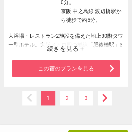
0分。
京阪 中之島線 渡辺橋駅か
ら徒歩で約5分。
大浴場・レストラン2施設を備えた地上30階タワ
ー型ホテル。大阪メトロ四つ橋線「肥後橋駅」3
続きを見る
号出口直結なので雨に濡れる心配もございませ
ん。大阪駅(西梅田駅)まで1駅1分！高層階客室か
この宿のプランを見る
ら大阪の夜景を一望！
1
2
3