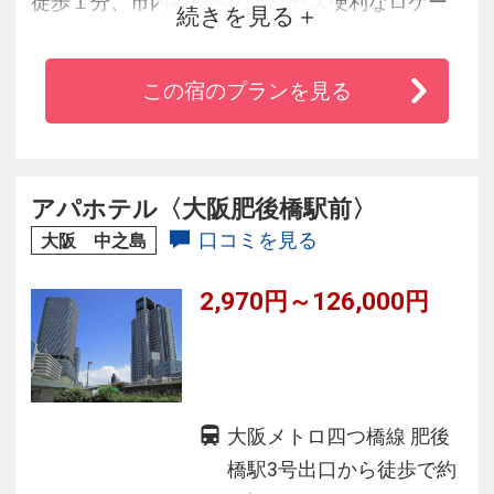
徒歩１分、市内各所へのアクセス便利なロケー
続きを見る
ション。◆
・全室Ｗｉ-Ｆｉ対応でインターネットも快適！
この宿のプランを見る
・京セラドーム大阪、インテックス、国際会議
場、アクセスにも非常に便利です。
・英国調のロビーはゆったりした空間。隠れ家
的な雰囲気を持つホテル
アパホテル〈大阪肥後橋駅前〉
・大型スーパーや24時間営業のコンビニもすぐ
口コミを見る
大阪 中之島
近くで大変便利♪
2,970円～126,000円
大阪メトロ四つ橋線 肥後
橋駅3号出口から徒歩で約