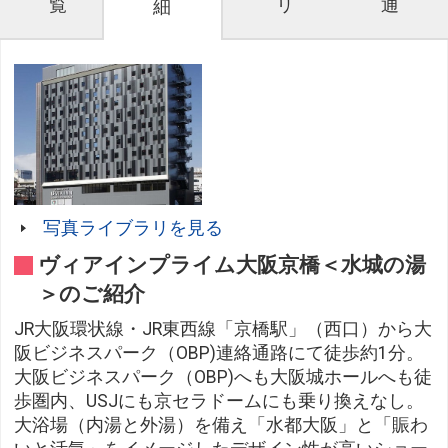
覧
リ
通
細
写真ライブラリを見る
ヴィアインプライム大阪京橋＜水城の湯
＞のご紹介
JR大阪環状線・JR東西線「京橋駅」（西口）から大
阪ビジネスパーク（OBP)連絡通路にて徒歩約1分。
大阪ビジネスパーク（OBP)へも大阪城ホールへも徒
歩圏内、USJにも京セラドームにも乗り換えなし。
大浴場（内湯と外湯）を備え「水都大阪」と「賑わ