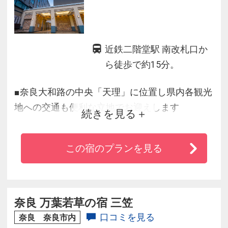
近鉄二階堂駅 南改札口か
ら徒歩で約15分。
■奈良大和路の中央「天理」に位置し県内各観光
地への交通も便利な立地でお迎えします
続きを見る
■家族３世代でも愉しめる大型温浴施設「奈良健
康ランド」を併設。宿泊ゲストは２日間無料
この宿のプランを見る
（一部有料）
■「奈良健康ランド」へは館内通路で直結～天然
温泉、漢方薬湯や岩盤浴など多種多彩なお湯が
楽しめます～
奈良 万葉若草の宿 三笠
口コミを見る
奈良 奈良市内