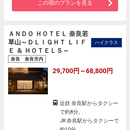
この宿のプランを見る
■古くから文人墨客に愛された歴史深きこころひ
かれる宿で日々の喧騒をお忘れください。
■湯の館：豊かに溢れ出るお湯、時間を感じる檜
風呂、笑顔のある家族風呂がございます。
ＡＮＤＯ ＨＯＴＥＬ 奈良若
草山～ＤＬＩＧＨＴ ＬＩＦ
ハイクラス
Ｅ ＆ ＨＯＴＥＬＳ～
奈良 奈良市内
29,700円～68,800円
近鉄 奈良駅からタクシー
で約8分。
JR 奈良駅からタクシーで
約10分。