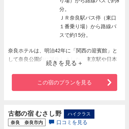
り場）から路線バスで約8
分。
ＪＲ奈良駅バス停（東口
１番乗り場）から路線バ
スで約15分。
奈良ホテルは、明治42年に「関西の迎賓館」と
して奈良公園内に誕生しました。東京駅や日本
続きを見る
銀行本店などを手掛けた辰野金吾氏が建築を担
当した本館は、瓦葺き建築で雅な大和の街並み
この宿のプランを見る
との親和性も高く、桃山風の内装の豪奢華麗な
意匠は重厚感あふれ、創業時の歴史と伝統が漂
う和洋折衷の美しい佇まいは今も変わらず魅力
的です。百年のホテルならではの優雅なひとと
古都の宿 むさし野
ハイクラス
きをお楽しみください。
口コミを見る
奈良 奈良市内