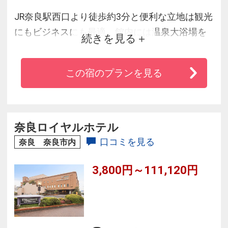
JR奈良駅西口より徒歩約3分と便利な立地は観光
にもビジネスにも最適。館内には温泉大浴場を
続きを見る
完備しておりゆっくりとお風呂に入って、お部
屋に戻れば古き都に想いを馳せる雰囲気にくつ
この宿のプランを見る
ろぎの時間が流れます。ホテル2階に体験コーナ
ーを設置しいろいろな日本文化に触れることが
できます。1300年の歴史を持つ奈良で四季折々
の風景をお楽しみ下さい。
奈良ロイヤルホテル
口コミを見る
奈良 奈良市内
3,800円～111,120円