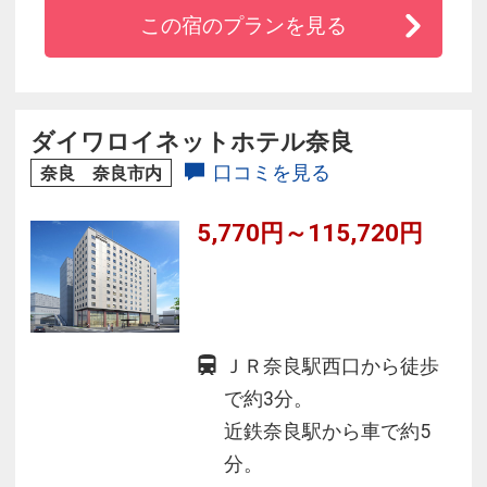
楽しみ頂けます。
この宿のプランを見る
■温泉と同じ効能がある鉱石を使って沸かす人工
温泉でゆったりと
■お足の悪いお客様にもお楽しみいただける、優
しい館内の造り
ダイワロイネットホテル奈良
■近鉄・ＪＲ「奈良」駅より無料送迎あり。奈良
口コミを見る
奈良 奈良市内
公園・東大寺・興福寺も車で１０分圏内
5,770円～115,720円
ＪＲ奈良駅西口から徒歩
で約3分。
近鉄奈良駅から車で約5
分。