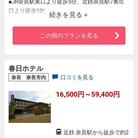
■JR奈良駅東口より徒歩5分、近鉄奈良駅7番出
口より徒歩10分。
続きを見る
●全室ウォシュレット 加湿機能付空気清浄機完
この宿のプランを見る
備
●全室ビデオオンデマンドシステム導入（有料、
120タイトル見放題）
●高速インターネット回線（100Mbps、LAN接
春日ホテル
続、無料)
口コミを見る
奈良 奈良市内
●無料Wi-fi
16,500円～59,400円
近鉄 奈良駅から徒歩で約2