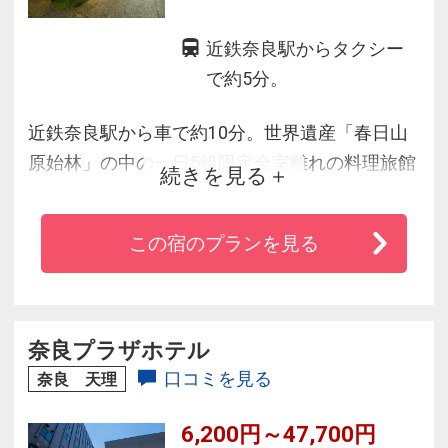
近鉄奈良駅からタクシー
で約5分。
近鉄奈良駅から車で約10分。世界遺産「春日山
原始林」の中の一日5組限定全室離れの料理旅館
続きを見る
・お食事は個室（桜の間 若葉の間 竹の間は部屋
食）にて。お風呂は高野槙の貸切風呂でプライ
この宿のプランを見る
ベートな時間を
・お部屋にＴＶがなく日常の喧騒から離れられ
ます。（全室Ｗｉ-Ｆｉ対応）
・原生林に囲まれた移ろう四季の眺めと自然の
奈良プラザホテル
「音」を満喫
口コミを見る
奈良 天理
6,200円～47,700円