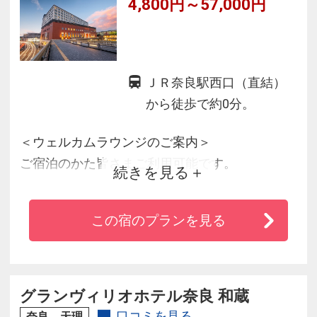
4,800円～57,000円
ＪＲ奈良駅西口（直結）
から徒歩で約0分。
＜ウェルカムラウンジのご案内＞
ご宿泊のかた皆さまご利用可能です。
続きを見る
奈良の地酒やワイン、ソフトドリンク等をご用
意しています。
この宿のプランを見る
ラウンジ内はセルフサービスとなっており、客
室へのテイクアウトも可能です。
◆JR大和路線奈良駅西口改札より直結徒歩0分
（天王寺駅より約40分）
グランヴィリオホテル奈良 和蔵
◆奈良公園や東大寺など、奈良の観光にとても
口コミを見る
奈良 天理