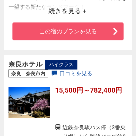
一望する新たなランドマーク！
続きを見る
■ＪＲ奈良駅（西口）より徒歩１分
■全室、トイレ・浴室は完全セパレートタイプ
この宿のプランを見る
■古都奈良の豊かな世界遺産と四季折々の風物詩
を満喫いただく拠点としてご利用ください♪
奈良ホテル
ハイクラス
口コミを見る
奈良 奈良市内
15,500円～782,400円
近鉄奈良駅バス停（3番乗