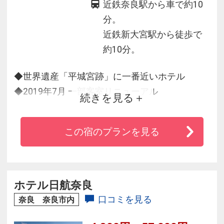
近鉄奈良駅から車で約10
分。
近鉄新大宮駅から徒歩で
約10分。
◆世界遺産「平城宮跡」に一番近いホテル
◆2019年7月 一部客室リニューアル
続きを見る
◆県最大級の書店が併設された奈良コンベンシ
ョンセンターや平城宮跡まで徒歩圏内。
この宿のプランを見る
◆駐車場230台完備でＲ24沿いで車はもちろん電
車でも京都・大阪など関西各地へのアクセスに
便利。
ホテル日航奈良
口コミを見る
奈良 奈良市内