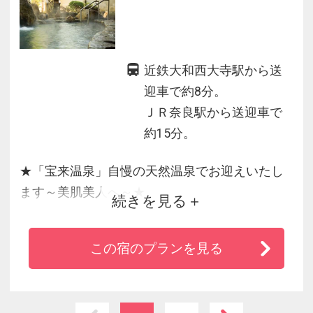
近鉄大和西大寺駅から送
迎車で約8分。
ＪＲ奈良駅から送迎車で
約15分。
★「宝来温泉」自慢の天然温泉でお迎えいたし
ます～美肌美人へ～★
続きを見る
・客室から平城宮跡や若草山、春日山を背景に
古社寺が遠望できます。
この宿のプランを見る
・天然湧出の宝来温泉と露天風呂はお寛ぎのひ
と時をお約束いたします。
・お料理は旬の香りを盛り込んでご提供いたし