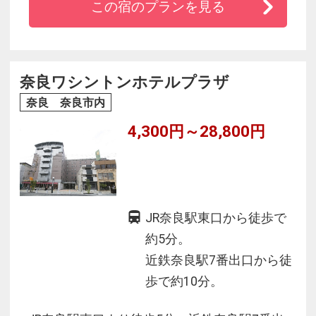
この宿のプランを見る
い。貸出しはございません。）近鉄奈良線「近
鉄奈良駅」（4番出口）徒歩4分、JR関西本線・
奈良線「奈良駅」（東口）徒歩8分。大阪駅や京
都駅へも乗り換えなしでアクセス可能。
奈良ワシントンホテルプラザ
奈良 奈良市内
4,300円～28,800円
JR奈良駅東口から徒歩で
約5分。
近鉄奈良駅7番出口から徒
歩で約10分。