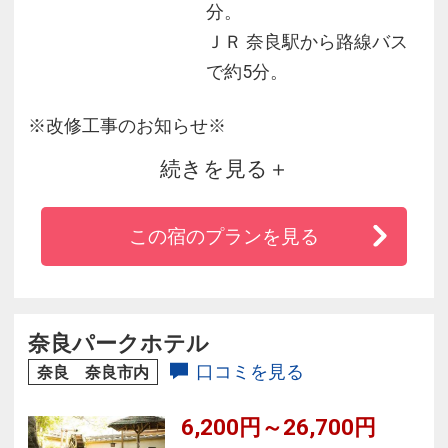
分。
ＪＲ 奈良駅から路線バス
で約5分。
※改修工事のお知らせ※
続きを見る
この度、2024年11月1日より2025年1月末日まで
改修工事を予定しております。
この宿のプランを見る
工事期間中は、騒音、足場設置及び防護シート
設置による景観への影響などが伴います。
お客様にはご不便・ご迷惑をお掛けいたします
が、何卒ご理解・ご協力の程よろしくお願い申
奈良パークホテル
し上げます。
口コミを見る
奈良 奈良市内
6,200円～26,700円