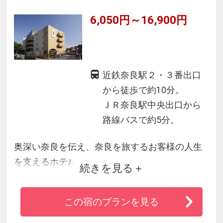
6,050円～16,900円
近鉄奈良駅２・３番出口
から徒歩で約10分。
ＪＲ奈良駅中央出口から
路線バスで約5分。
奥深い奈良を伝え、奈良を旅するお客様の人生
を支えるホテル
続きを見る
奈良公園に隣接したホテル尾花。興福寺から聞
こえる鐘の音と共に奈良時間をお過ごしくださ
この宿のプランを見る
いませ。
スタッフには「奈良まほろばソムリエ検定」合