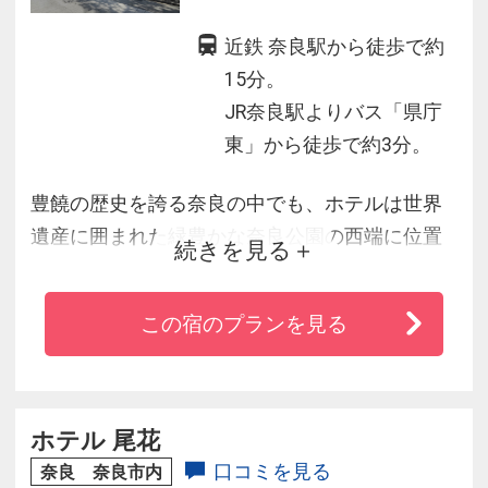
近鉄 奈良駅から徒歩で約
15分。
JR奈良駅よりバス「県庁
東」から徒歩で約3分。
豊饒の歴史を誇る奈良の中でも、ホテルは世界
遺産に囲まれた緑豊かな奈良公園の西端に位置
続きを見る
しています。客室全43室は、奈良の伝統の息遣
いを感じられる趣ある佇まいに、自然と調和す
この宿のプランを見る
るインテリアが施されています。大正期建築の
「奈良県知事公舎」を改修したメイン棟、奈良
のテロワールと食文化をご体感いただけるレス
トラン、古倉を活用した鮨バーなど、至福のご
ホテル 尾花
滞在を提供いたします。
口コミを見る
奈良 奈良市内