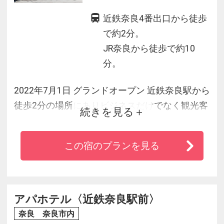
近鉄奈良4番出口から徒歩
で約2分。
JR奈良から徒歩で約10
分。
2022年7月1日 グランドオープン 近鉄奈良駅から
徒歩2分の場所にありビジネスだけでなく観光客
続きを見る
も東大寺や興福寺に行きやすい立地になってい
ます。奈良の伝統色をインテリアに取り入れた
この宿のプランを見る
ホテルライクをお楽しみいただけます。ツイン
ルームが多くファミリー層から団体客も利用し
やすいです。朝食は「一汁三菜 大銀醸」にてこ
だわりの和食セミブッフェにてご用意致してお
アパホテル〈近鉄奈良駅前〉
ります。
奈良 奈良市内