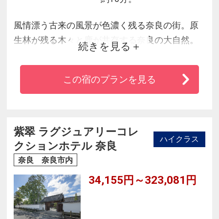
風情漂う古来の風景が色濃く残る奈良の街。原
生林が残る木々と鹿が共存する奈良の大自然。
続きを見る
奥ゆかしい文化を育んだ奈良の人々。
心休まる木の香り/奈良伝統の優しい布/心も温め
この宿のプランを見る
る暖炉の火/素材の大切さを伝える紙/自然の恵み
を感じる土
そのどれもが、私たちが大切にしてきた暮らし
の中で培った奈良の文化。
紫翠 ラグジュアリーコレ
ハイクラス
その美しさと尊さと麗しさを伝えたい。
クションホテル 奈良
奈良 奈良市内
34,155円～323,081円