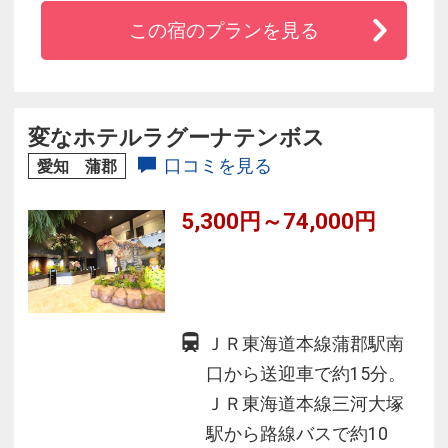
全ての客室において水回りのバス・トイレ・洗
この宿のプランを見る
面セパレートで独立しており、お部屋で快適な
くつろぎ時間と、機能性にも優れたシティ感覚
のホテルです。
変なホテルラグーナテンボス
口コミを見る
愛知 蒲郡
5,300円～74,000円
ＪＲ東海道本線蒲郡駅南
口から送迎車で約15分。
ＪＲ東海道本線三河大塚
駅から路線バスで約10