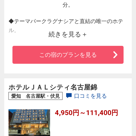
分。
◆テーマパークラグナシアと直結の唯一のホテ
ル。
続きを見る
◆宿泊者限定特典として１５分前優先入場可
能。
この宿のプランを見る
◆世界初！ロボットが働くホテルとしてギネス
認定された最先端ロボットホテル。
◆フロントには全長７ｍのティラノサウルスの
恐竜ロボットがお出迎え。
ホテルＪＡＬシティ名古屋錦
◆客室ロボットがご滞在をサポート。
口コミを見る
愛知 名古屋駅・伏見
◆ベッドも１２０ｃｍのセミダブルサイズで快
4,950円～111,400円
適にお過し頂けます。