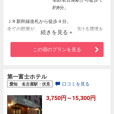
名鉄名古屋駅から徒歩で
約8分。
ＪＲ新幹線改札から徒歩４分。
全ての部屋が、靴を脱いで寛いで頂ける環境を
続きを見る
整え、フローリングタイプツインでは自宅感覚
でリラックスした時間をお過ごし頂けます。
この宿のプランを見る
高層階にはレディスルームをご用意。女性専用
区画には、セキュリティドアを設け、女性のお
客様も安心してお泊り頂けます。
朝のお目覚め後は、焼きたてのパンを中心にし
第一富士ホテル
た無料朝食を、お召し上り頂きます。
口コミを見る
愛知 名古屋駅・伏見
3,750円～15,300円