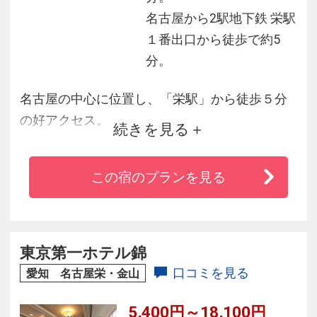
名古屋から2駅地下鉄 栄駅
１番出口から徒歩で約5
分。
名古屋の中心に位置し、「栄駅」から徒歩５分
の好アクセス。
続きを見る
繁華街にありながら、一歩中に入ると都会の喧
騒を忘れさせてくれるような、静かで落ち着い
この宿のプランを見る
た空間のホテルです。
大小宴会・チャペル・レストラン等あり、宴
会・集会・結婚式にもご利用頂けます。
周辺には名古屋名物を食べられるお店やコンビ
東京第一ホテル錦
ニもたくさんあり、ビジネスにも観光にもとて
口コミを見る
愛知 名古屋栄・金山
も便利です。
5,400円～18,100円