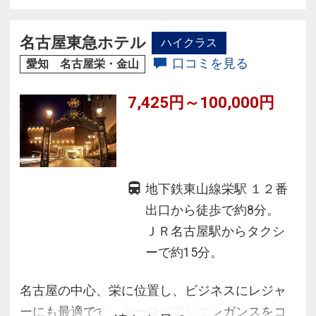
室はセーフティボックス、ウォシュレットを全
室に完備しています。ズボンプレッサーは一部
名古屋東急ホテル
ハイクラス
常設。
口コミを見る
愛知 名古屋栄・金山
全室スマートＴＶ Wifi6対応。
7,425円～100,000円
地下鉄東山線栄駅 １２番
出口から徒歩で約8分。
ＪＲ名古屋駅からタクシ
ーで約15分。
名古屋の中心、栄に位置し、ビジネスにレジャ
ーにも最適です。ヨーロピアンエレガンスをコ