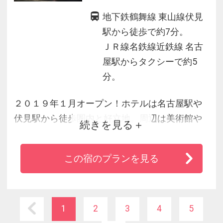
地下鉄鶴舞線 東山線伏見
駅から徒歩で約7分。
ＪＲ線名鉄線近鉄線 名古
屋駅からタクシーで約5
分。
２０１９年１月オープン！ホテルは名古屋駅や
伏見駅から徒歩圏内と好立地。周辺は美術館や
続きを見る
科学館、劇場などの観光資源が豊富なため、ビ
ジネス以外でも観光拠点として大変便利です。
この宿のプランを見る
ゆったりとした客室には洗い場付き浴室やシモ
ンズベッド、ミラーリング機能的大型テレビな
ど快適設備のほか、直営レストランで提供する
身体に優しいお料理で、皆様を心からお迎えい
1
2
3
4
5
たします。