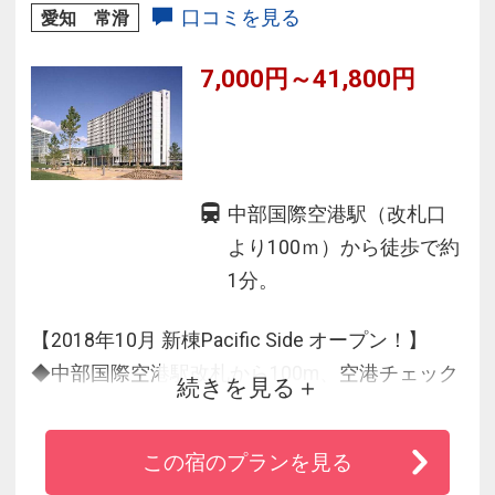
最短２８分。快適なお泊りをお約束いたしま
口コミを見る
愛知 常滑
す。
7,000円～41,800円
中部国際空港駅（改札口
より100ｍ）から徒歩で約
1分。
【2018年10月 新棟Pacific Side オープン！】
◆中部国際空港駅改札から100m、空港チェック
続きを見る
インカウンターまで130m（空港駅直結）
◆バス・タクシー乗り場や空港駐車場にも隣接
この宿のプランを見る
する圧倒的な利便性