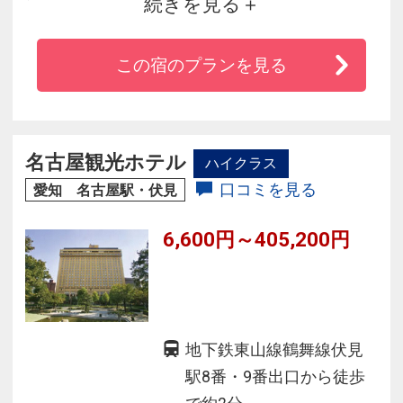
続きを見る
◇徒歩圏内には飲食店も充実しており、観光・
ビジネスの拠点として最適！
この宿のプランを見る
◇デザイン性と機能性を兼ね備えた客室。
◇２階には旅の疲れを癒してくれる宿泊者専用
の大浴場を完備！
名古屋観光ホテル
ハイクラス
口コミを見る
愛知 名古屋駅・伏見
6,600円～405,200円
地下鉄東山線鶴舞線伏見
駅8番・9番出口から徒歩