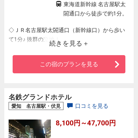
東海道新幹線 名古屋駅太
閤通口から徒歩で約1分。
◇ＪＲ名古屋駅太閤通口（新幹線口）から歩い
て1分♪ 抜群の立地！
続きを見る
◆雨の日はエスカ地下街を歩けば傘もささずに
チェックイン
この宿のプランを見る
◇「地震に強い免震構造」で快適と安全を備え
たビジネスホテル
◆全室Ｗｉ-Ｆｉ＆有線ＬＡＮ完備！
◇６種類の枕と歯ブラシなどのアメニティは自
名鉄グランドホテル
由に選択
口コミを見る
愛知 名古屋駅・伏見
8,100円～47,700円