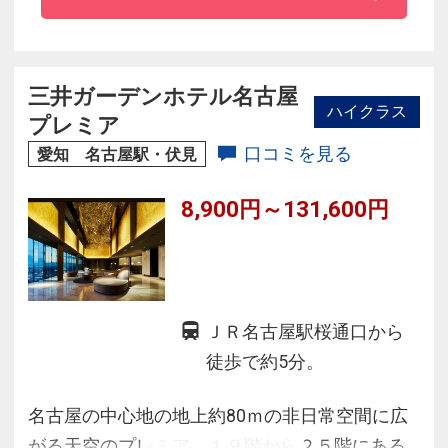
ち着いた空間
◆新型コロナウイルス感染拡大防止への対応に
ついて
三井ガーデンホテル名古屋
ハイクラス
・ホテルスタッフは全員マスク着用の上、接客
プレミア
いたします。
口コミを見る
愛知 名古屋駅・伏見
・朝食はセットメニューでご提供いたします。
8,900円～131,600円
ＪＲ名古屋駅桜通口から
徒歩で約5分。
名古屋の中心地の地上約80ｍの非日常空間に広
がる天空のプレミア。１９階から２５階にある