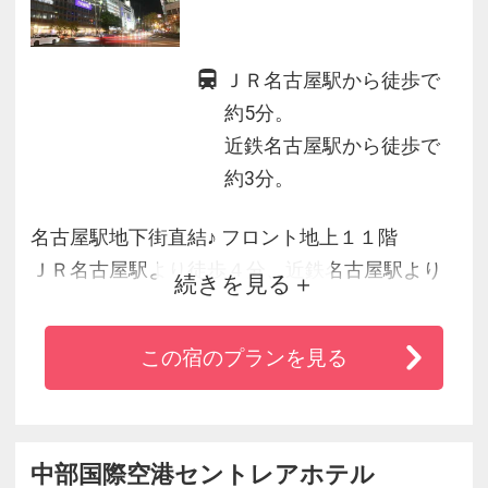
ＪＲ名古屋駅から徒歩で
約5分。
近鉄名古屋駅から徒歩で
約3分。
名古屋駅地下街直結♪ フロント地上１１階
ＪＲ名古屋駅より徒歩４分、近鉄名古屋駅より
続きを見る
徒歩１分。
ＪＲ・名鉄・近鉄・地下鉄からホテルまでは名
この宿のプランを見る
駅地下街を通れば雨の日も傘いらず。
ビジネス、観光、ファミリー、グループ旅行等
に最も便利で、中部国際空港より名鉄電車にて
中部国際空港セントレアホテル