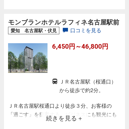
◆客室は、洗い場付浴室・洗面・トイレが独立
したゆとりある設計
◆全客室Wi-Fi接続無料
モンブランホテルラフィネ名古屋駅前
口コミを見る
愛知 名古屋駅・伏見
6,450円～46,800円
ＪＲ名古屋駅（桜通口）
から徒歩で約2分。
ＪＲ名古屋駅桜通口より徒歩３分、お客様の
「過ごす」を提案する、ビジネスにも観光にも
続きを見る
最適な全２３９室（全室禁煙）のホテルです。