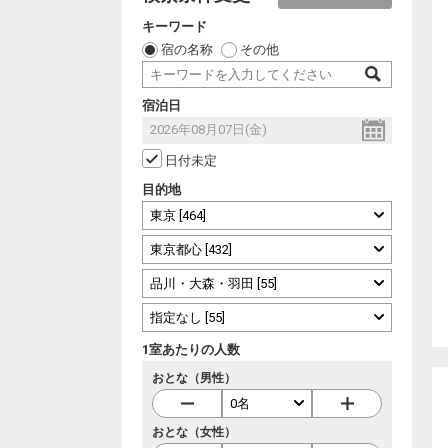
キーワード
宿の名称
その他
宿泊日
日付未定
目的地
1室あたりの人数
おとな（男性）
おとな（女性）