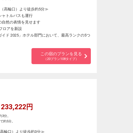
駅（高輪口）より徒歩約5分≫
シャトルバスも運行
の自然の表情を見せます
ブフロアを新設
イド 2025」ホテル部門において、最高ランクの5つ
この宿のプランを見る
（20プラン108タイプ）
233,222円
約3分。
で約5分。
（高輪口）より徒歩約3分≫