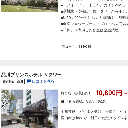
■「フォーブス・トラベルガイド2021」
■品川駅（高輪口）ロータリーからホテ
■約20，000平米におよぶ庭園は、四
■全室シャワーブース・ブロアバス完備
■「和」を表現した客室は全室禁煙
宿コード： S130055
品川プリンスホテル Ｎタワー
口コミを見る
東京都心 品川
10,800円～
おとな1名様あたり
ＪＲ 品川駅から徒歩で約2分。
全館禁煙、ビジネス機能、快適さ、セキ
宿泊者は無料でご利用いただけるビジネ