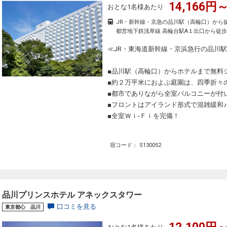
14,166円～
おとな1名様あたり
JR・新幹線・京急の品川駅（高輪口）から
都営地下鉄浅草線 高輪台駅A１出口から徒歩
≪JR・東海道新幹線・京浜急行の品川
■品川駅（高輪口）からホテルまで無料
■約２万平米におよぶ庭園は、四季折々
■都市でありながら全室バルコニーが付
■フロントはアイランド形式で混雑緩和♪
■全室Ｗｉ-Ｆｉを完備！
宿コード： S130052
品川プリンスホテル アネックスタワー
口コミを見る
東京都心 品川