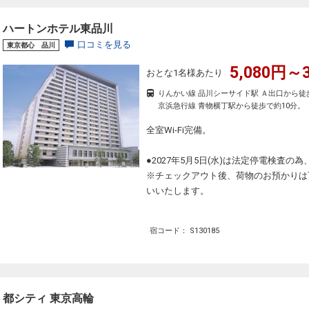
ハートンホテル東品川
口コミを見る
東京都心 品川
5,080円～3
おとな1名様あたり
りんかい線 品川シーサイド駅 Ａ出口から徒
京浜急行線 青物横丁駅から徒歩で約10分。
全室Wi-Fi完備。
●2027年5月5日(水)は法定停電検査の
※チェックアウト後、荷物のお預かりは
いいたします。
宿コード： S130185
都シティ 東京高輪