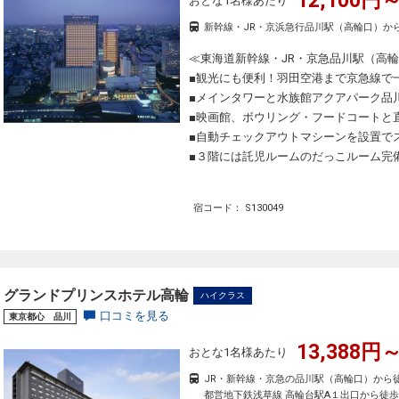
12,100円～
おとな1名様あたり
新幹線・JR・京浜急行品川駅（高輪口）か
≪東海道新幹線・JR・京急品川駅（高輪
■観光にも便利！羽田空港まで京急線で
■メインタワーと水族館アクアパーク品
■映画館、ボウリング・フードコートと
■自動チェックアウトマシーンを設置で
■３階には託児ルームのだっこルーム完
宿コード： S130049
グランドプリンスホテル高輪
ハイクラス
口コミを見る
東京都心 品川
13,388円～
おとな1名様あたり
JR・新幹線・京急の品川駅（高輪口）から
都営地下鉄浅草線 高輪台駅A１出口から徒歩