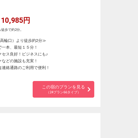
10,985円
ら徒歩で約2分。
（高輪口）より徒歩約2分≫
で一本、最短１５分！
クセス良好！ビジネスにも♪
ケなどの施設も充実！
は連絡通路のご利用で便利！
この宿のプランを見る
（24プラン66タイプ）