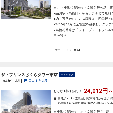
≪JR・東海道新幹線・京浜急行の品川
■品川駅（高輪口）からホテルまで無料
■約２万平米におよぶ庭園は、四季折々
■2016年11月に全客室を改装し、クラ
■高輪花香路は「フォーブス・トラベルガ
星を獲得
宿コード： S130051
ザ・プリンスさくらタワー東京
ハイクラス
口コミを見る
東京都心 品川
24,012円～
おとな1名様あたり
新幹線・JR・京急 品川駅高輪口から徒歩で
都営地下鉄浅草線 高輪台駅A１出口から徒歩
≪東海道新幹線・JR・京浜急行品川駅