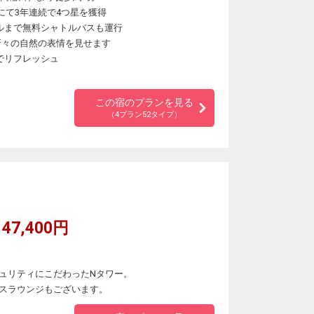
にて3年連続で4つ星を獲得
ルまで無料シャトルバスも運行
季折々の自然の表情を見せます
でリフレッシュ
この宿のプランを見る
（4プラン52タイプ）
47,400円
ュリティにこだわったNタワー。
スラウンジもございます。