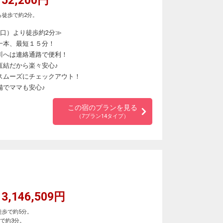
52,200円
ら徒歩で約2分。
口）より徒歩約2分≫
一本、最短１５分！
川へは連絡通路で便利！
直結だから楽々安心♪
スムーズにチェックアウト！
備でママも安心♪
この宿のプランを見る
（7プラン14タイプ）
3,146,509円
徒歩で約5分。
で約3分。