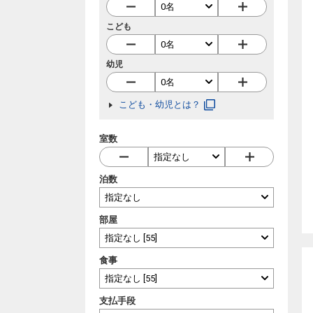
こども
幼児
こども・幼児とは？
室数
泊数
部屋
食事
支払手段