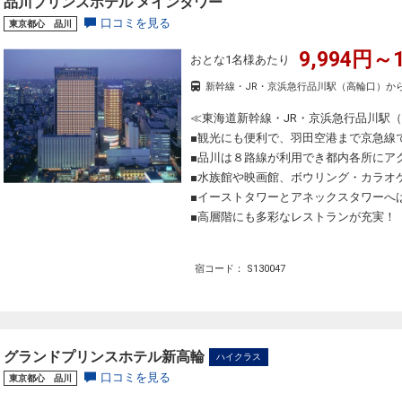
品川プリンスホテル メインタワー
口コミを見る
東京都心 品川
9,994円～1
おとな1名様あたり
新幹線・JR・京浜急行品川駅（高輪口）か
≪東海道新幹線・JR・京浜急行品川駅
■観光にも便利で、羽田空港まで京急線
■品川は８路線が利用でき都内各所にア
■水族館や映画館、ボウリング・カラオ
■イーストタワーとアネックスタワーへ
■高層階にも多彩なレストランが充実！
宿コード： S130047
グランドプリンスホテル新高輪
ハイクラス
口コミを見る
東京都心 品川