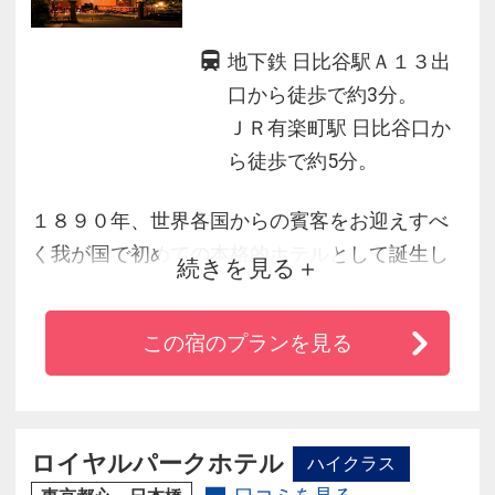
地下鉄 日比谷駅Ａ１３出
口から徒歩で約3分。
ＪＲ有楽町駅 日比谷口か
ら徒歩で約5分。
１８９０年、世界各国からの賓客をお迎えすべ
く我が国で初めての本格的ホテルとして誕生し
続きを見る
て以来、日本を代表する超一流ホテルとして歴
史を重ねてまいりました。皇居、日比谷公園に
この宿のプランを見る
隣接する静かな環境、銀座・丸の内・汐留まで
徒歩数分の最高の立地です。定評ある本場の味
をお楽しみいただけるレストラン・バーの
数々、ゆったりとした広さの客室は質の高いや
ロイヤルパークホテル
ハイクラス
すらぎをお約束いたします。