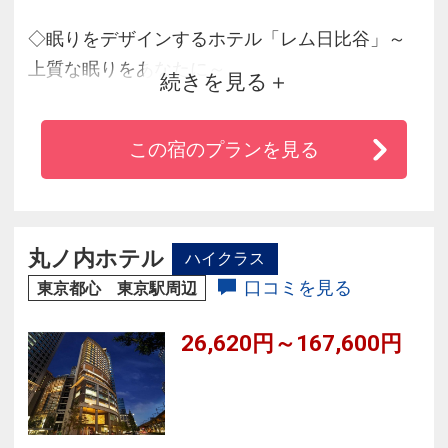
◇眠りをデザインするホテル「レム日比谷」～
上質な眠りをあなたに～
続きを見る
◇周辺には、東京宝塚劇場をはじめ数々の劇場
や美術館が立ち並びます。
この宿のプランを見る
◇JR有楽町駅から徒歩約4分、銀座へも徒歩圏内
◇ビジネスやレジャー、ショッピングにも大変
便利
丸ノ内ホテル
ハイクラス
口コミを見る
東京都心 東京駅周辺
26,620円～167,600円