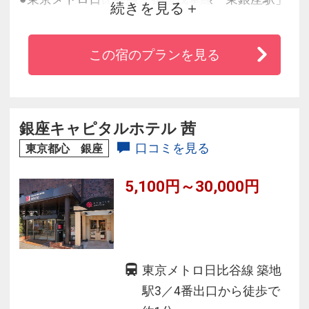
続きを見る
５番出口より徒歩３分！
●東京メトロ日比谷線「築地駅」２番出口からも
この宿のプランを見る
徒歩２分！
●歌舞伎座や築地市場も歩いてすぐ♪
●ホテル１階にコンビニあり
●全室Ｗｉ－Ｆｉ無料でご利用ＯＫ！
銀座キャピタルホテル 茜
口コミを見る
東京都心 銀座
5,100円～30,000円
東京メトロ日比谷線 築地
駅3／4番出口から徒歩で