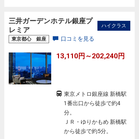
意！
◆スチーマーナノケアやＤＨＣスキンケアセッ
ト等アイテム多数のレディースルームも有♪
三井ガーデンホテル銀座プ
ハイクラス
レミア
口コミを見る
東京都心 銀座
13,110円～202,240円
東京メトロ銀座線 新橋駅
1番出口から徒歩で約4
分。
ＪＲ・ゆりかもめ 新橋駅
から徒歩で約5分。