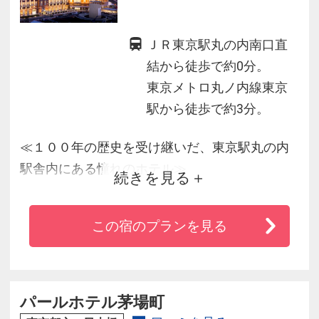
ＪＲ東京駅丸の内南口直
結から徒歩で約0分。
東京メトロ丸ノ内線東京
駅から徒歩で約3分。
≪１００年の歴史を受け継いだ、東京駅丸の内
駅舎内にある憧れのホテル≫
続きを見る
■ＪＲ「東京駅」丸の内南口直結！
この宿のプランを見る
■国の重要文化財・東京丸の内駅舎の復原に伴
い、２０１２年リニューアルオープン
■ヨーロピアン・クラシックと現代デザインが調
和した、優雅で洗練された空間
パールホテル茅場町
■歴史的建築物ならではの天井高や縦長窓が印象