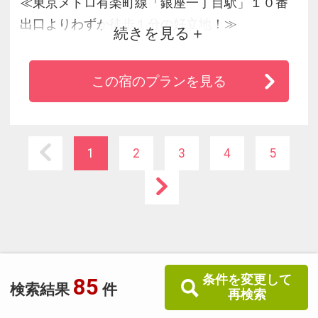
≪東京メトロ有楽町線「銀座一丁目駅」１０番
出口よりわずか徒歩１分の好立地！≫
続きを見る
◆ＪＲ「有楽町駅」京橋口改札より徒歩６分♪
◆東京メトロ丸ノ内線・日比谷線・銀座線「銀
この宿のプランを見る
座駅」より１３番出口より徒歩４分！
◆まるでパリにいる気分♪古き良きヨーロッパの
ムードが漂う石造りの空間！
◆全客室Ｗｉ－Ｆｉ無料接続ＯＫ！
1
2
3
4
5
条件を変更して
85
検索結果
件
再検索