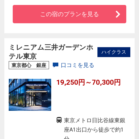
なので、観光・ビジネスにオススメ♪
この宿のプランを見る
★羽田空港＆成田空港・発着【リムジンバス】
のターミナルも隣接♪
☆人気の洋食朝食ブッフェ♪シェフが目の前で作
るふっくら「オムレツ」は絶品♪
ミレニアム三井ガーデンホ
ハイクラス
★全館【Wi-Fi接続無料】＆全室【シモンズ社製
テル東京
ベッド】完備♪
口コミを見る
東京都心 銀座
19,250円～70,300円
東京メトロ日比谷線東銀
座A1出口から徒歩で約1