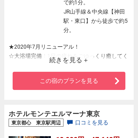
で約1分。
JR山手線＆中央線【神田
駅・東口】から徒歩で約5
分。
★2020年7月リニューアル！
☆大浴場完備！1日の疲れをごゆっくり癒してく
続きを見る
ださい♪
★朝食は「和食」をご用意しております
この宿のプランを見る
☆出張や東京観光の拠点に抜群♪
・ＪＲ【新日本橋駅・6番出口】徒歩1分。
・ＪＲ【神田駅・東口】、東京メトロ銀座線/半
蔵門線【三越前駅】、東京メトロ日比谷線【小
ホテルモンテエルマーナ東京
伝馬町駅】に徒歩5分
口コミを見る
東京都心 東京駅周辺