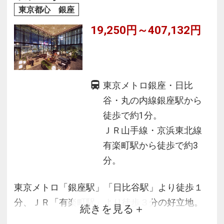
◆30店舗以上のショップ＆レストランが入る
東京都心 銀座
『丸の内オアゾ』の7～17Fに位置
19,250円～407,132円
東京メトロ銀座・日比
谷・丸の内線銀座駅から
徒歩で約1分。
ＪＲ山手線・京浜東北線
有楽町駅から徒歩で約3
分。
東京メトロ「銀座駅」「日比谷駅」より徒歩１
分、ＪＲ「有楽町駅」より徒歩３分の好立地。
続きを見る
皇居や日比谷公園など自然を感じるスポットや