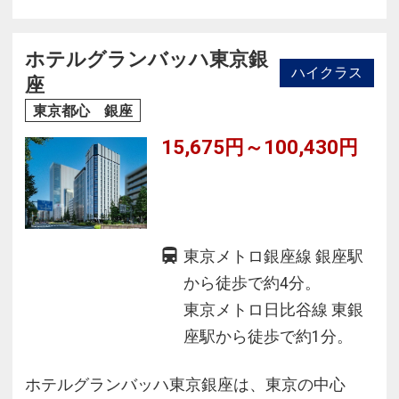
「ホテル ザ セレスティン銀座」は、
心からくつろげる第２の我が家のようなホテル
ホテルグランバッハ東京銀
ハイクラス
を目指します。
座
東京都心 銀座
15,675円～100,430円
東京メトロ銀座線 銀座駅
から徒歩で約4分。
東京メトロ日比谷線 東銀
座駅から徒歩で約1分。
ホテルグランバッハ東京銀座は、東京の中心