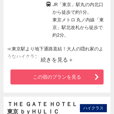
JR「東京」駅丸の内北口
から徒歩で約1分。
東京メトロ 丸ノ内線「東
京」駅北改札から徒歩で
約2分。
≪東京駅より地下通路直結！大人の隠れ家のよ
うなハイクラスホテル≫
続きを見る
◆東京駅丸の内北口より徒歩約１分！
◆全室禁煙！東京駅を真下にご覧頂けるお部屋
この宿のプランを見る
も♪
◆成田空港より成田エクスプレスで約60分、リ
ムジンバスで約90分！
◆羽田空港第１ターミナルよりリムジンバスで
ＴＨＥ ＧＡＴＥ ＨＯＴＥＬ
ハイクラス
約35分！
東京 ｂｙＨＵＬＩＣ