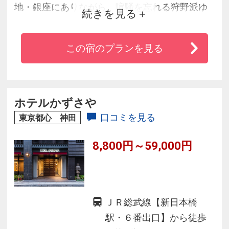
地・銀座にありながら、喧騒を忘れる狩野派ゆ
続きを見る
かりの地に誕生しました。J.S.バッハの心を満た
す音楽と、当ホテルならではのウェルネスキュ
この宿のプランを見る
イジーヌで、お客様をおもてなしいたします。
静謐な環境でゆったりと心身が癒されるひと時
をお過ごしください。
ホテルかずさや
口コミを見る
東京都心 神田
8,800円～59,000円
ＪＲ総武線【新日本橋
駅・６番出口】から徒歩