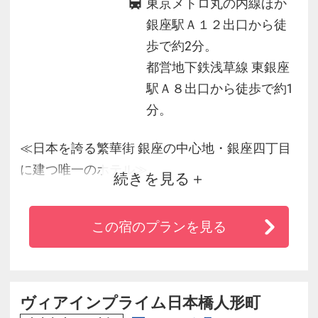
東京メトロ丸の内線ほか
銀座駅Ａ１２出口から徒
歩で約2分。
都営地下鉄浅草線 東銀座
駅Ａ８出口から徒歩で約1
分。
≪日本を誇る繁華街 銀座の中心地・銀座四丁目
に建つ唯一のホテル≫
続きを見る
◆東京メトロ丸の内線ほか「銀座駅」Ａ１２出
口より徒歩２分！
この宿のプランを見る
◆羽田空港から、京浜急行・都営地下鉄浅草線
「東銀座駅」利用でらくらく１本♪
◆有名百貨店や歌舞伎座もすぐ近く♪（徒歩５分
圏内）
ヴィアインプライム日本橋人形町