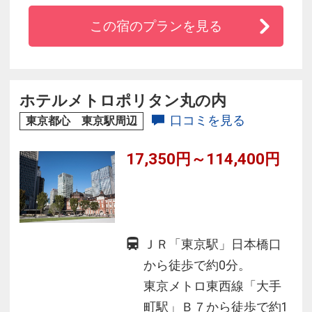
ショッピング・グルメを堪能できる商業施設も
この宿のプランを見る
徒歩圏にあり、ビジネスはもちろんレジャーに
も利便性が高い立地です。天井が高く、大きな
窓が特徴的で開放感に溢れており、銀座の街を
間近に感じられるロビーテラスは魅力的な場所
ホテルメトロポリタン丸の内
です。
口コミを見る
東京都心 東京駅周辺
17,350円～114,400円
ＪＲ「東京駅」日本橋口
から徒歩で約0分。
東京メトロ東西線「大手
町駅」Ｂ７から徒歩で約1