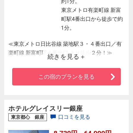
約1分。
東京メトロ有楽町線 新富
町駅4番出口から徒歩で約
1分。
≪東京メトロ日比谷線 築地駅３・４番出口／有
楽町線 新富町駅４番出口 より徒歩２分！≫
続きを見る
■銀座へ徒歩１５分！東京駅もタクシーで約１０
分！
この宿のプランを見る
霞が関・国際展示場、東京ディズニーリゾート
(R)へは電車で３０分圏内！
■全客室Ｗｉ－Ｆｉ接続無料！
ホテルグレイスリー銀座
口コミを見る
東京都心 銀座