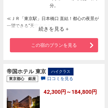
分。
≪ＪＲ「東京駅」日本橋口 直結！都心の夜景が
一望できる“天空ホテル”≫
続きを見る
◆お部屋は27階以上の高層階！東京駅上空から
の景色を贅沢にお楽しみ頂けます♪
この宿のプランを見る
◆ＪＲ東京駅直結で抜群の立地！雨の日も傘は
不要でアクセス便利！
◆お風呂から夜景を満喫できるビューバスルー
ムやトレインビュールームもあり♪
帝国ホテル 東京
ハイクラス
◆全室Wi-Fi無料でご利用ＯＫ◆スマートTV
口コミを見る
東京都心 銀座
42,300円～184,800円