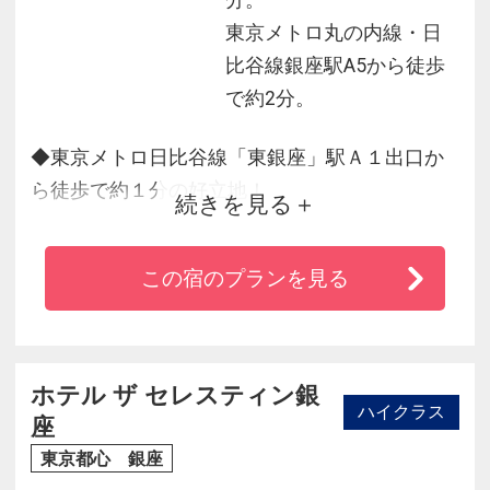
分。
東京メトロ丸の内線・日
比谷線銀座駅A5から徒歩
で約2分。
◆東京メトロ日比谷線「東銀座」駅Ａ１出口か
ら徒歩で約１分の好立地！
続きを見る
◆羽田空港や東京駅から電車一本でアクセス抜
群♪
この宿のプランを見る
◆客室はバス・トイレ別のゆったり洗い場付浴
室！（セントラルダブル・アクセシブルを除
く）
◆デラックスツインルームからは歌舞伎座もご
ホテル ザ セレスティン銀
ハイクラス
覧いただけます。
座
◆全館Ｗｉ－Ｆｉ完備
東京都心 銀座