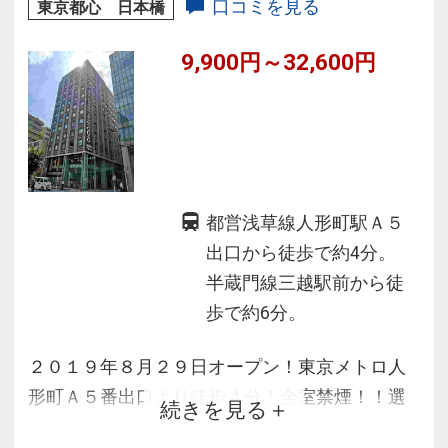
◆客室はバス・トイレ別のゆったり洗い場付浴
口コミを見る
東京都心 日本橋
室！（ダブルルームを除く）
9,900円～32,600円
◆全客室Ｗｉ－Ｆｉ無料
都営浅草線人形町駅Ａ５
出口から徒歩で約4分。
半蔵門線三越駅前から徒
歩で約6分。
２０１９年８月２９日オープン！東京メトロ人
形町Ａ５番出口より徒歩４分！全室禁煙！！選
続きを見る
べる和洋セット形式の有料朝食あり！羽田空港