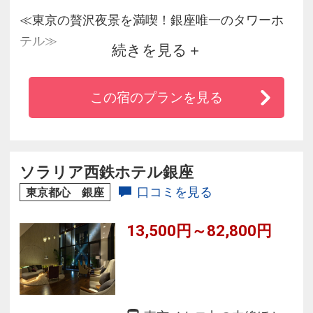
≪東京の贅沢夜景を満喫！銀座唯一のタワーホ
テル≫
続きを見る
◆お部屋は17階以上の高層階！客室からは視界
いっぱいに東京の夜景が広がります。
この宿のプランを見る
◆全室嬉しいバス・トイレ別の洗い場付浴室！
お風呂から夜景を楽しめるビューバスタイプの
お部屋もあり
◆ＪＲ新橋駅「銀座口」より徒歩5分の好立地！
ソラリア西鉄ホテル銀座
汐留・お台場・六本木へも好アクセス♪
口コミを見る
東京都心 銀座
◆全館Ｗｉ－Ｆｉ完備！
13,500円～82,800円