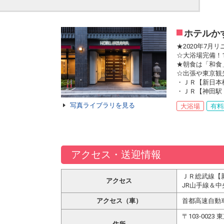
ホテルか
★2020年7月
☆大浴場完備！
★朝食は「和食
☆出張や東京観
・ＪＲ【新日本
・ＪＲ【神田駅
写真ライブラリを見る
大浴場
有料
アクセス・送迎情報
ＪＲ総武線【
アクセス
JR山手線＆
アクセス（車）
首都高速自動車
〒103-00