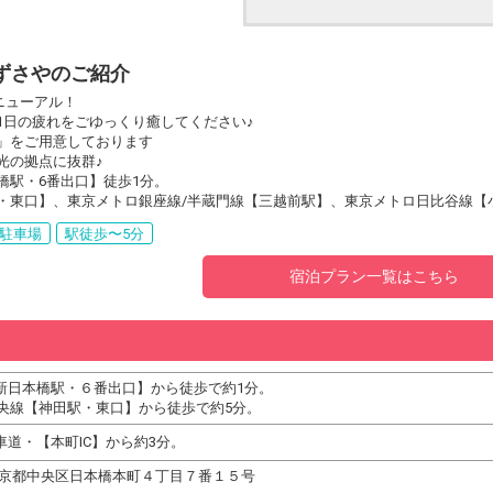
ずさやのご紹介
リニューアル！
1日の疲れをごゆっくり癒してください♪
」をご用意しております
光の拠点に抜群♪
橋駅・6番出口】徒歩1分。
・東口】、東京メトロ銀座線/半蔵門線【三越前駅】、東京メトロ日比谷線【
駐車場
駅徒歩〜5分
宿泊プラン一覧はこちら
新日本橋駅・６番出口】から徒歩で約1分。
中央線【神田駅・東口】から徒歩で約5分。
道・【本町IC】から約3分。
23 東京都中央区日本橋本町４丁目７番１５号