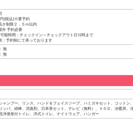
可
00円(税込)※要予約
高さ制限２．５ｍ以内
屋外 予約必要
用可能時間：チェックイン～チェックアウト日12時まで
項：予約制にて承っております
 無
 無
シャンプー、リンス、ハンド＆フェイスソープ、ハミガキセット、コットン
リッパ、綿棒、消臭剤、日本茶セット、テレビ（無料）、ＶＯＤ、冷暖房、
洗浄便座付トイレ、洋式トイレ、ナイトウェア、ハンガー