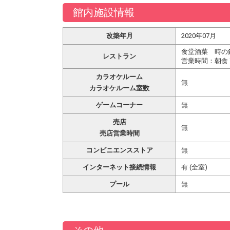
館内施設情報
改築年月
2020年07月
食堂酒菜 時の
レストラン
営業時間：朝食 7:0
カラオケルーム
無
カラオケルーム室数
ゲームコーナー
無
売店
無
売店営業時間
コンビニエンスストア
無
インターネット接続情報
有 (全室)
プール
無