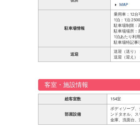
住所
MAP
乗用車：12台
1泊：1泊 25
駐車場制限：
駐車場情報
駐車場場所：
1泊あたり利
駐車場特記事
送迎（送り）：
送迎
送迎（迎え）：
客室・施設情報
総客室数
154室
ボディソープ、
部屋設備
ンドタオル、ス
金庫、洗面台、