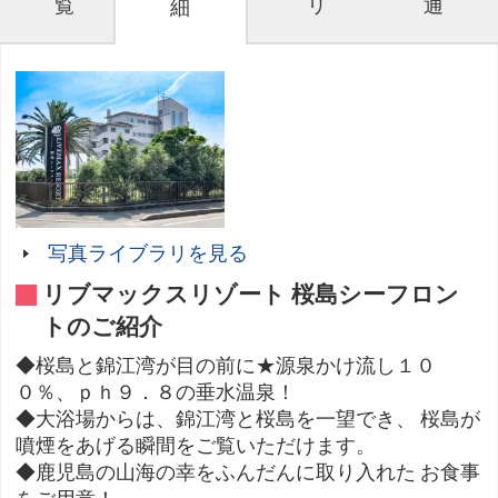
覧
リ
通
細
写真ライブラリを見る
リブマックスリゾート 桜島シーフロン
トのご紹介
◆桜島と錦江湾が目の前に★源泉かけ流し１０
０％、ｐｈ９．８の垂水温泉！
◆大浴場からは、錦江湾と桜島を一望でき、 桜島が
噴煙をあげる瞬間をご覧いただけます。
◆鹿児島の山海の幸をふんだんに取り入れた お食事