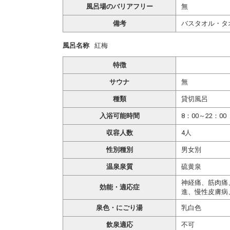
風呂場のバリアフリー
無
備考
バスタオル・タ
風呂名称
紅梅
特徴
サウナ
無
種類
貸切風呂
入浴可能時間
8：00～22：00
収容人数
4人
性別種別
男女別
温泉泉質
硫黄泉
神経痛、筋肉痛
効能・適応症
進、慢性皮膚病
泉色・にごり湯
乳白色
飲泉適応
不可