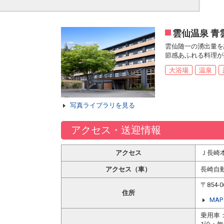
雲仙温泉 青
雲仙随一の湧出量を
節感あふれる料理が
大浴場
温泉
写真ライブラリを見る
アクセス・送迎情報
アクセス
Ｊ長崎
アクセス（車）
長崎自
〒854
住所
MAP
乗用車：