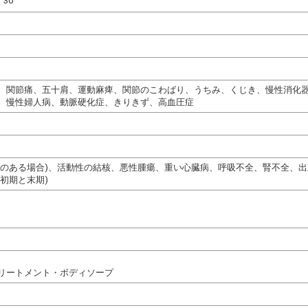
30
、関節痛、五十肩、運動麻痺、関節のこわばり、うちみ、くじき、慢性消化
、慢性婦人病、動脈硬化症、きりきず、高血圧症
熱のある場合)、活動性の結核、悪性腫瘍、重い心臓病、呼吸不全、腎不全、
初期と末期)
リートメント・ボディソープ