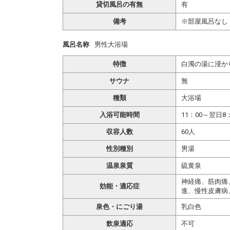
貸切風呂の有無
有
備考
※部屋風呂なし
風呂名称
男性大浴場
特徴
白濁の湯に浸か
サウナ
無
種類
大浴場
入浴可能時間
11：00～翌日8：
収容人数
60人
性別種別
男湯
温泉泉質
硫黄泉
神経痛、筋肉痛
効能・適応症
進、慢性皮膚病
泉色・にごり湯
乳白色
飲泉適応
不可