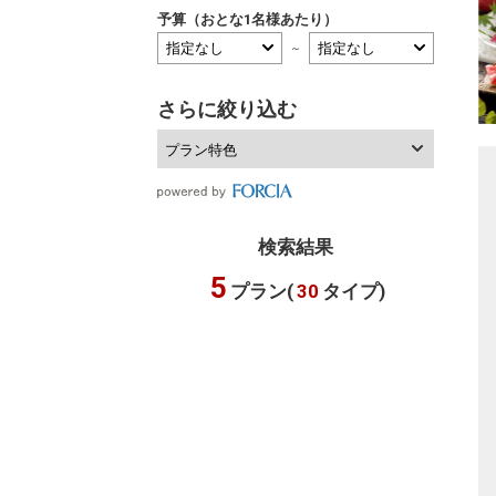
予算（おとな1名様あたり）
～
さらに絞り込む
プラン特色
検索結果
5
プラン(
30
タイプ)