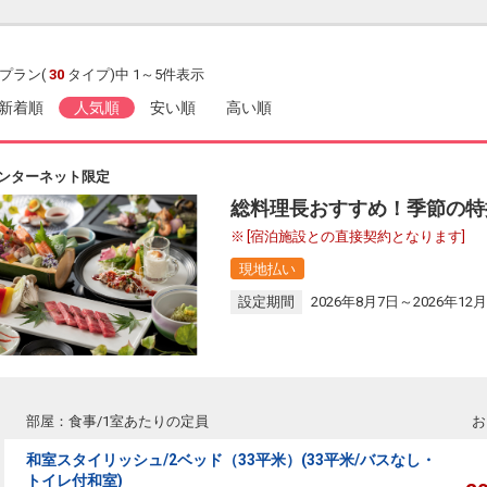
プラン(
30
タイプ)中 1～5件表示
新着順
人気順
安い順
高い順
ンターネット限定
総料理長おすすめ！季節の特
[宿泊施設との直接契約となります]
現地払い
設定期間
2026年8月7日～2026年12月
部屋：食事/1室あたりの定員
お
和室スタイリッシュ/2ベッド（33平米）(33平米/バスなし・
トイレ付和室)