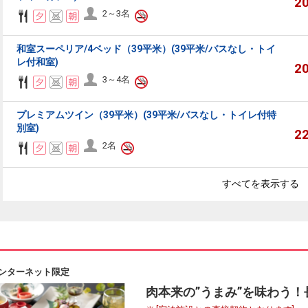
2
2～3名
和室スーペリア/4ベッド（39平米）(39平米/バスなし・トイ
レ付和室)
2
3～4名
プレミアムツイン（39平米）(39平米/バスなし・トイレ付特
別室)
2
2名
すべてを表示する
ンターネット限定
肉本来の”うまみ”を味わう