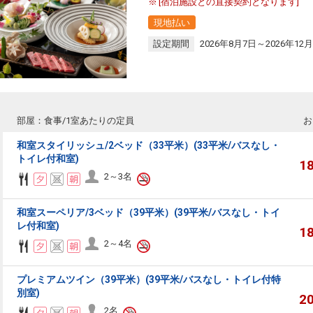
[宿泊施設との直接契約となります]
現地払い
設定期間
2026年8月7日～2026年12月
部屋：食事/1室あたりの定員
お
和室スタイリッシュ/2ベッド（33平米）(33平米/バスなし・
トイレ付和室)
1
2～3名
和室スーペリア/3ベッド（39平米）(39平米/バスなし・トイ
レ付和室)
1
2～4名
プレミアムツイン（39平米）(39平米/バスなし・トイレ付特
別室)
2
2名