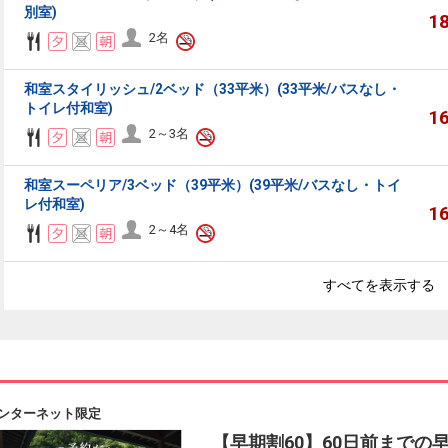
別室)
1
2名
和室スタイリッシュ/2ベッド（33平米）(33平米/バスなし・
トイレ付和室)
1
2～3名
和室スーペリア/3ベッド（39平米）(39平米/バスなし・トイ
レ付和室)
1
2～4名
すべてを表示する
ンターネット限定
【早期割60】60日前までの