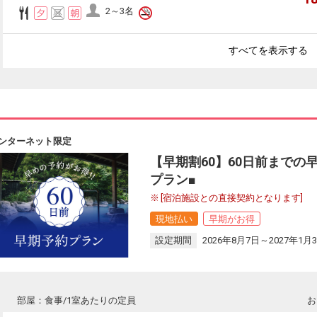
2～3名
すべてを表示する
ンターネット限定
【早期割60】60日前までの
プラン■
[宿泊施設との直接契約となります]
現地払い
早期がお得
設定期間
2026年8月7日～2027年1月
部屋：食事/1室あたりの定員
お