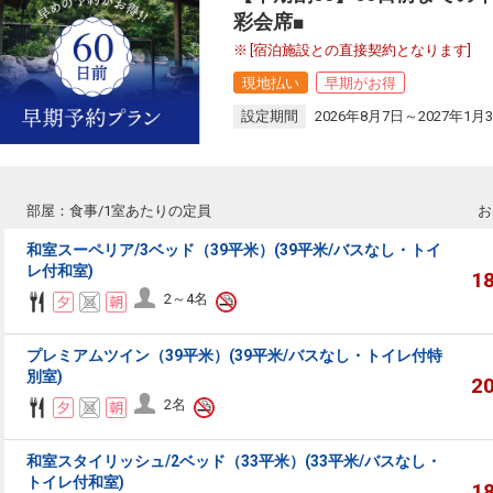
彩会席■
[宿泊施設との直接契約となります]
現地払い
早期がお得
設定期間
2026年8月7日～2027年1月
部屋：食事/1室あたりの定員
お
和室スーペリア/3ベッド（39平米）(39平米/バスなし・トイ
レ付和室)
1
2～4名
プレミアムツイン（39平米）(39平米/バスなし・トイレ付特
別室)
2
2名
和室スタイリッシュ/2ベッド（33平米）(33平米/バスなし・
トイレ付和室)
1