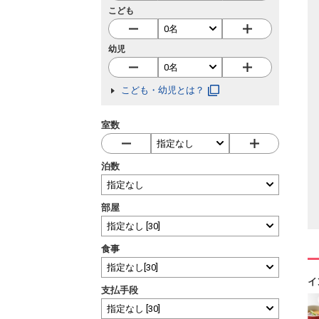
こども
幼児
こども・幼児とは？
室数
泊数
部屋
食事
イ
支払手段