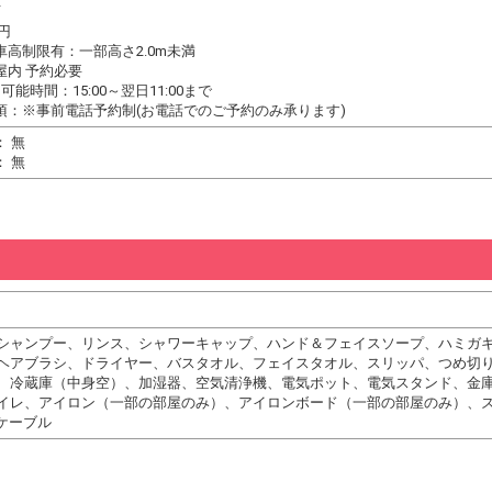
可
0円
高制限有：一部高さ2.0m未満
屋内 予約必要
能時間：15:00～翌日11:00まで
項：※事前電話予約制(お電話でのご予約のみ承ります)
 無
 無
シャンプー、リンス、シャワーキャップ、ハンド＆フェイスソープ、ハミガ
ヘアブラシ、ドライヤー、バスタオル、フェイスタオル、スリッパ、つめ切
、冷蔵庫（中身空）、加湿器、空気清浄機、電気ポット、電気スタンド、金
イレ、アイロン（一部の部屋のみ）、アイロンボード（一部の部屋のみ）、
ケーブル