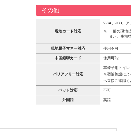
その他
VISA、JCB
現地カード対応
一部の現地
また、事前
現地電子マネー対応
使用不可
中国銀聯カード
使用可能
車椅子用トイレ
バリアフリー対応
※宿泊施設によ
へ直接ご確認く
ペット対応
不可
外国語
英語