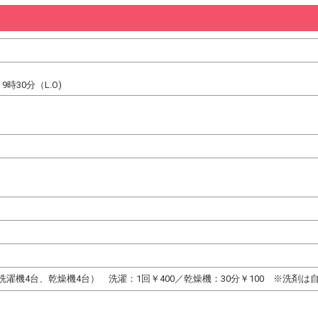
時30分（L.O)
濯機4台、乾燥機4台） 洗濯：1回￥400／乾燥機：30分￥100 ※洗剤は