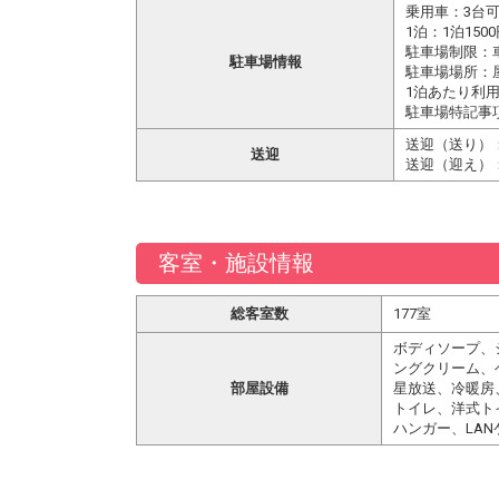
乗用車：3台
1泊：1泊150
駐車場制限：車
駐車場情報
駐車場場所：
1泊あたり利用可
駐車場特記事
送迎（送り）：
送迎
送迎（迎え）：
客室・施設情報
総客室数
177室
ボディソープ、
ングクリーム、
部屋設備
星放送、冷暖房
トイレ、洋式ト
ハンガー、LAN