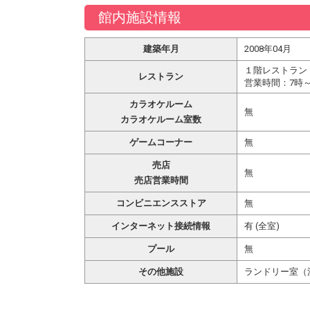
館内施設情報
建築年月
2008年04月
１階レストラン
レストラン
営業時間：7時～9
カラオケルーム
無
カラオケルーム室数
ゲームコーナー
無
売店
無
売店営業時間
コンビニエンスストア
無
インターネット接続情報
有 (全室)
プール
無
その他施設
ランドリー室（洗