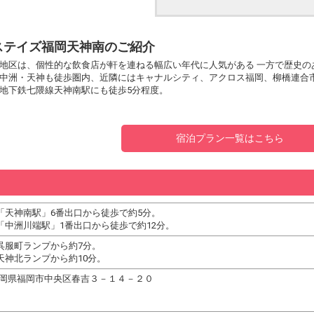
ステイズ福岡天神南のご紹介
地区は、個性的な飲食店が軒を連ねる幅広い年代に人気がある 一方で歴史の
中洲・天神も徒歩圏内、近隣にはキャナルシティ、アクロス福岡、柳橋連合市
地下鉄七隈線天神南駅にも徒歩5分程度。
宿泊プラン一覧はこちら
「天神南駅」6番出口から徒歩で約5分。
「中洲川端駅」1番出口から徒歩で約12分。
呉服町ランプから約7分。
天神北ランプから約10分。
03 福岡県福岡市中央区春吉３－１４－２０