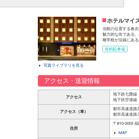
ホテルマイ
当館の位置する春吉
魅力的な街である。
種学校が沿線にある
有料駐車場
写真ライブラリを見る
アクセス・送迎情報
地下鉄七隈線
アクセス
地下鉄空港線
都市高速道路
アクセス（車）
都市高速道路
〒810-00
住所
MAP